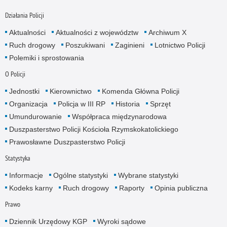
Działania Policji
Aktualności
Aktualności z województw
Archiwum X
Ruch drogowy
Poszukiwani
Zaginieni
Lotnictwo Policji
Polemiki i sprostowania
O Policji
Jednostki
Kierownictwo
Komenda Główna Policji
Organizacja
Policja w III RP
Historia
Sprzęt
Umundurowanie
Współpraca międzynarodowa
Duszpasterstwo Policji Kościoła Rzymskokatolickiego
Prawosławne Duszpasterstwo Policji
Statystyka
Informacje
Ogólne statystyki
Wybrane statystyki
Kodeks karny
Ruch drogowy
Raporty
Opinia publiczna
Prawo
Dziennik Urzędowy KGP
Wyroki sądowe