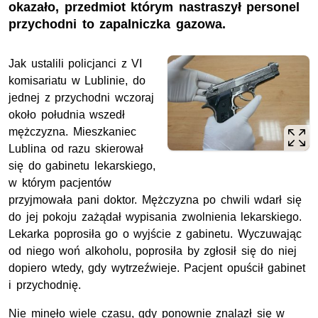
okazało, przedmiot którym nastraszył personel
przychodni to zapalniczka gazowa.
Jak ustalili policjanci z VI
komisariatu w Lublinie, do
jednej z przychodni wczoraj
około południa wszedł
mężczyzna. Mieszkaniec
Lublina od razu skierował
się do gabinetu lekarskiego,
w którym pacjentów
przyjmowała pani doktor. Mężczyzna po chwili wdarł się
do jej pokoju zażądał wypisania zwolnienia lekarskiego.
Lekarka poprosiła go o wyjście z gabinetu. Wyczuwając
od niego woń alkoholu, poprosiła by zgłosił się do niej
dopiero wtedy, gdy wytrzeźwieje. Pacjent opuścił gabinet
i przychodnię.
Nie minęło wiele czasu, gdy ponownie znalazł się w