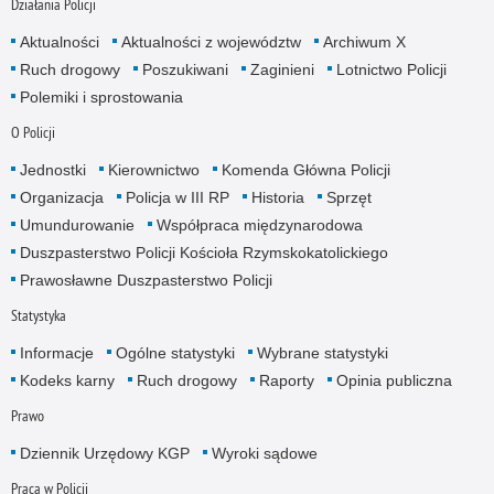
Działania Policji
Aktualności
Aktualności z województw
Archiwum X
Ruch drogowy
Poszukiwani
Zaginieni
Lotnictwo Policji
Polemiki i sprostowania
O Policji
Jednostki
Kierownictwo
Komenda Główna Policji
Organizacja
Policja w III RP
Historia
Sprzęt
Umundurowanie
Współpraca międzynarodowa
Duszpasterstwo Policji Kościoła Rzymskokatolickiego
Prawosławne Duszpasterstwo Policji
Statystyka
Informacje
Ogólne statystyki
Wybrane statystyki
Kodeks karny
Ruch drogowy
Raporty
Opinia publiczna
Prawo
Dziennik Urzędowy KGP
Wyroki sądowe
Praca w Policji