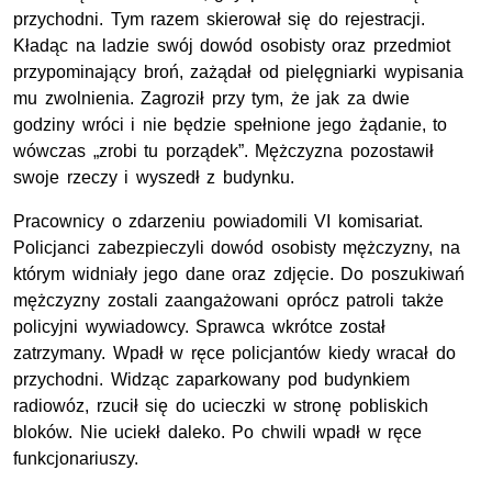
przychodni. Tym razem skierował się do rejestracji.
Kładąc na ladzie swój dowód osobisty oraz przedmiot
przypominający broń, zażądał od pielęgniarki wypisania
mu zwolnienia. Zagroził przy tym, że jak za dwie
godziny wróci i nie będzie spełnione jego żądanie, to
wówczas „zrobi tu porządek”. Mężczyzna pozostawił
swoje rzeczy i wyszedł z budynku.
Pracownicy o zdarzeniu powiadomili VI komisariat.
Policjanci zabezpieczyli dowód osobisty mężczyzny, na
którym widniały jego dane oraz zdjęcie. Do poszukiwań
mężczyzny zostali zaangażowani oprócz patroli także
policyjni wywiadowcy. Sprawca wkrótce został
zatrzymany. Wpadł w ręce policjantów kiedy wracał do
przychodni. Widząc zaparkowany pod budynkiem
radiowóz, rzucił się do ucieczki w stronę pobliskich
bloków. Nie uciekł daleko. Po chwili wpadł w ręce
funkcjonariuszy.