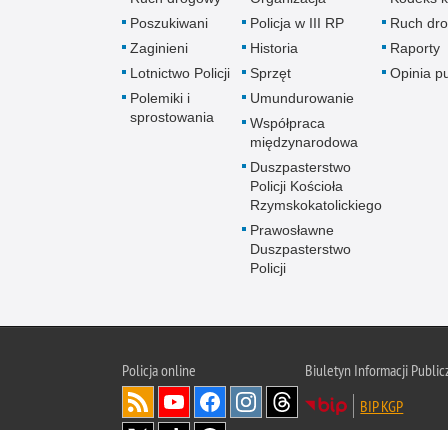
Poszukiwani
Policja w III RP
Ruch dr
Zaginieni
Historia
Raporty
Lotnictwo Policji
Sprzęt
Opinia p
Polemiki i
Umundurowanie
sprostowania
Współpraca
międzynarodowa
Duszpasterstwo
Policji Kościoła
Rzymskokatolickiego
Prawosławne
Duszpasterstwo
Policji
Policja
online
Biuletyn Informacji Public
BIP KGP