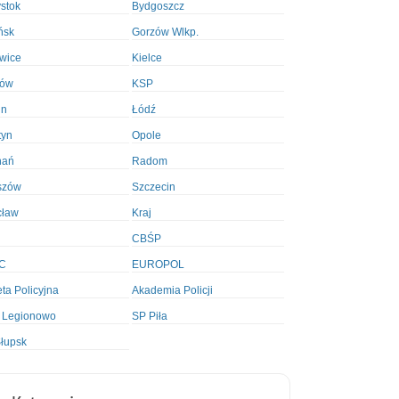
ystok
Bydgoszcz
ńsk
Gorzów Wlkp.
wice
Kielce
ków
KSP
in
Łódź
tyn
Opole
nań
Radom
szów
Szczecin
cław
Kraj
CBŚP
C
EUROPOL
ta Policyjna
Akademia Policji
 Legionowo
SP Piła
łupsk