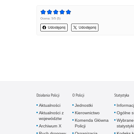
Ocena: 5/5 (5)
Udostępnij
Udostępnij
Działania Policji
O Policji
Statystyka
Aktualności
Jednostki
Informac
Aktualności z
Kierownictwo
Ogólne st
województw
Komenda Główna
Wybrane
Archiwum X
Policji
statystyki
Ruch drogowy
Organizacja
Kodeks k