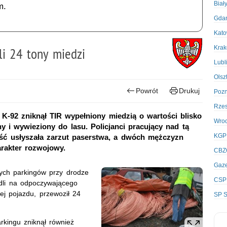
Biał
m.
Gda
Kato
Kra
li 24 tony miedzi
Lubl
Olsz
Powrót
Drukuj
Poz
Rze
K-92 zniknął TIR wypełniony miedzią o wartości blisko
Wro
ny i wywieziony do lasu. Policjanci pracujący nad tą
KGP
ęść usłyszała zarzut paserstwa, a dwóch mężczyzn
rakter rozwojowy.
CBZ
Gaze
nych parkingów przy drodze
CSP
adli na odpoczywającego
j pojazdu, przewoził 24
SP S
arkingu zniknął również