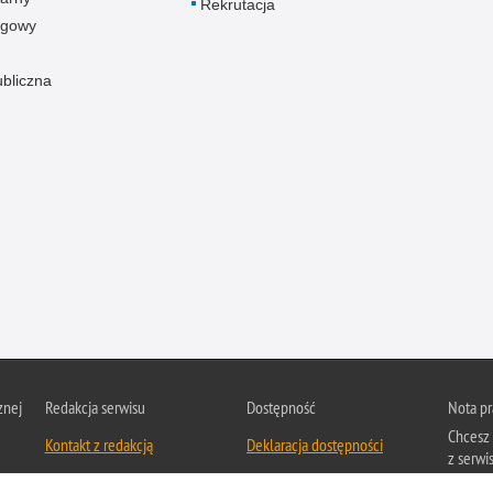
Rekrutacja
ogowy
ubliczna
znej
Redakcja serwisu
Dostępność
Nota p
Chcesz 
Kontakt z redakcją
Deklaracja dostępności
z serwis
Zapozna