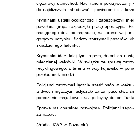
ciężarowy samochód. Nad ranem pokrzywdzony kie
do najbliższych zabudowań i powiadomił o zdarzen
Kryminalni ustalili okoliczności i zabezpieczyli mi
powołana grupa rozpoczęła pracę operacyjną. Pi
następnego dnia po napadzie, na terenie woj. m
gorącym uczynku, śledczy zatrzymali paserów. Mężc
skradzionego ładunku.
Kryminalni idąc dalej tym tropem, dotarli do nas
miedzianej walcówki. W związku ze sprawą zatrzy
recyklingowego, z terenu w woj. kujawsko – pomor
przeładunek miedzi.
Policjanci zatrzymali łącznie sześć osób w wieku 
a dwóch mężczyzn usłyszało zarzut paserstwa zn
poręczenie majątkowe oraz policyjny dozór. Funkc
Sprawa ma charakter rozwojowy. Policjanci zapow
za napad.
(źródło: KWP w Poznaniu)