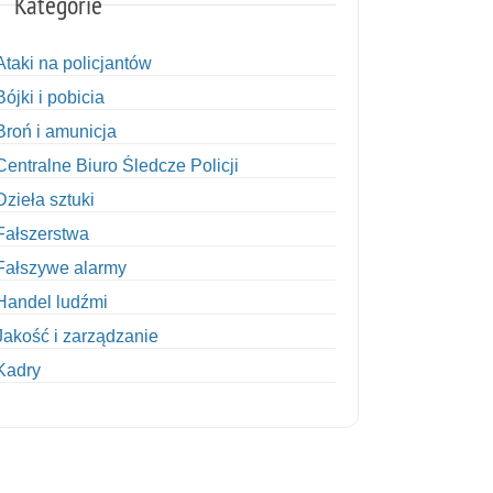
Kategorie
Ataki na policjantów
Bójki i pobicia
Broń i amunicja
Centralne Biuro Śledcze Policji
Dzieła sztuki
Fałszerstwa
Fałszywe alarmy
Handel ludźmi
Jakość i zarządzanie
Kadry
Kobiety w Policji
Korupcja
Kradzież