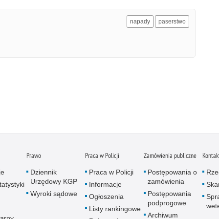
napady
paserstwo
Prawo
Praca w Policji
Zamówienia publiczne
Kontak
je
Dziennik
Praca w Policji
Postępowania o
Rze
Urzędowy KGP
zamówienia
atystyki
Informacje
Skar
Wyroki sądowe
Postępowania
Ogłoszenia
Spr
podprogowe
wet
Listy rankingowe
Archiwum
arny