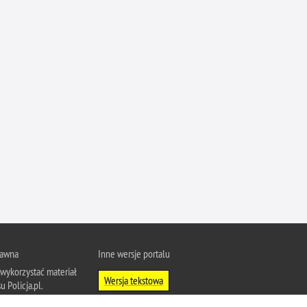
Ofiarni i odważni
Opinia publiczna
Oszustwa
Pedofilia, pornografia dziecięca
Piractwo przemysłowe
Podrabianie znaków towarowych
Pogryzienia przez psy
Polemiki i sprostowania
Policja inaczej
Policjant z pasją
Porwania
rawna
Inne wersje portalu
Pożary i podpalenia
wykorzystać materiał
Pranie brudnych pieniędzy
Wersja tekstowa
u Policja.pl.
Prawa człowieka
About Polish Police
j się z zasadami