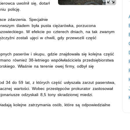
rowca uwolnił się, dotarł
iu policję.
ejsce zdarzenia. Specjalnie
erwszym śladem była pusta ciężarówka, porzucona
azowieckiego. W efekcie po czterech dniach, na tak zwanym
zyźni zostali ujęci w chwili, gdy przewozili część
tępnych paserów i skupu, gdzie znajdowała się kolejna część
mano również 38-letniego współwłaściciela przedsiębiorstwa
skiego. Właśnie na terenie owej firmy, odbył się
od 34 do 59 lat, z których część usłyszała zarzut paserstwa,
acznej wartości. Wobec przestępców prokurator zastosował
jonariusze odzyskali 8,5 tony skradzionej miedzi.
iadają kolejne zatrzymania osób, które są odpowiedzialne