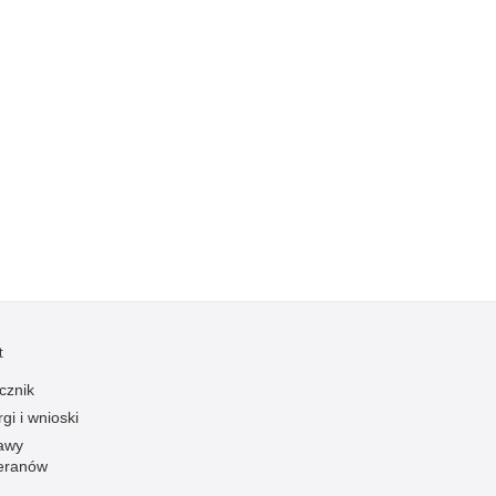
Kradzieże z włamaniem
Kultura
Logistyka, wyposażenie
Materiały wybuchowe
Nagrodzeni policjanci
Napady na banki
Napady na taksówkarzy
Napady na tiry
Nielegalny handel farmaceutykami
Nietrzeźwi kierujący
t
Nietrzeźwi opiekunowie
cznik
Nietrzeźwi pracownicy
gi i wnioski
Niszczenie mienia
awy
Nowoczesne technologie w pracy Policji
eranów
Odpowiedzialność majątkowa Policji