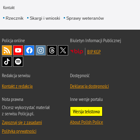
Kontakt
Rzecznik
Skargi i wnioski
Sprawy weteranów
Policja
online
Biuletyn Informacji Publicznej
BIP KGP
Redakcja serwisu
Dostępność
Kontakt z redakcją
Deklaracja dostępności
Nota prawna
Inne wersje portalu
Chcesz wykorzystać materiał
Wersja tekstowa
z serwisu Policja.pl.
About Polish Police
Zapoznaj się z zasadami
Polityka prywatności