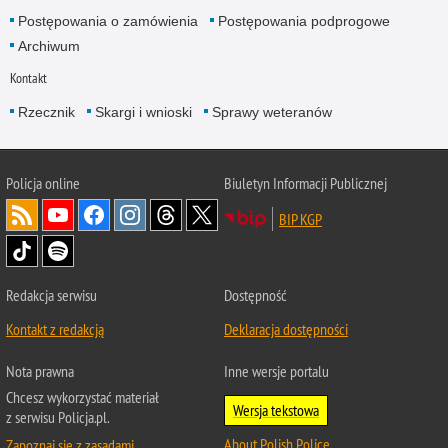
Postępowania o zamówienia
Postępowania podprogowe
Archiwum
Kontakt
Rzecznik
Skargi i wnioski
Sprawy weteranów
Policja
online
Biuletyn Informacji Publicznej
BIP KGP
Redakcja serwisu
Dostępność
Kontakt z redakcją
Deklaracja dostępności
Nota prawna
Inne wersje portalu
Chcesz wykorzystać materiał
Wersja tekstowa
z serwisu Policja.pl.
About Polish Police
Zapoznaj się z zasadami