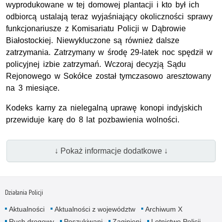
wyprodukowane w tej domowej plantacji i kto był ich
odbiorcą ustalają teraz wyjaśniający okoliczności sprawy
funkcjonariusze z Komisariatu Policji w Dąbrowie
Białostockiej. Niewykluczone są również dalsze
zatrzymania. Zatrzymany w środę 29-latek noc spędził w
policyjnej izbie zatrzymań. Wczoraj decyzją Sądu
Rejonowego w Sokółce został tymczasowo aresztowany
na 3 miesiące.
Kodeks karny za nielegalną uprawę konopi indyjskich
przewiduje karę do 8 lat pozbawienia wolności.
↓ Pokaż informacje dodatkowe ↓
Działania Policji
Aktualności
Aktualności z województw
Archiwum X
Ruch drogowy
Poszukiwani
Zaginieni
Lotnictwo Policji