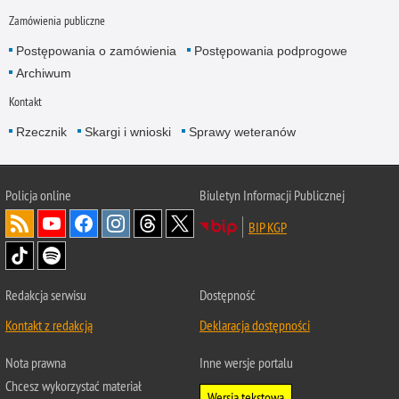
Zamówienia publiczne
Postępowania o zamówienia
Postępowania podprogowe
Archiwum
Kontakt
Rzecznik
Skargi i wnioski
Sprawy weteranów
Policja
online
Biuletyn Informacji Publicznej
BIP KGP
Redakcja serwisu
Dostępność
Kontakt z redakcją
Deklaracja dostępności
Nota prawna
Inne wersje portalu
Chcesz wykorzystać materiał
Wersja tekstowa