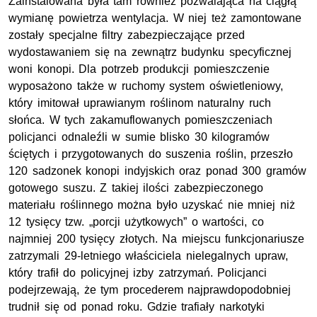
Zainstalowana była tam również pozwalająca na ciągłą
wymianę powietrza wentylacja. W niej też zamontowane
zostały specjalne filtry zabezpieczające przed
wydostawaniem się na zewnątrz budynku specyficznej
woni konopi. Dla potrzeb produkcji pomieszczenie
wyposażono także w ruchomy system oświetleniowy,
który imitował uprawianym roślinom naturalny ruch
słońca. W tych zakamuflowanych pomieszczeniach
policjanci odnaleźli w sumie blisko 30 kilogramów
ściętych i przygotowanych do suszenia roślin, przeszło
120 sadzonek konopi indyjskich oraz ponad 300 gramów
gotowego suszu. Z takiej ilości zabezpieczonego
materiału roślinnego można było uzyskać nie mniej niż
12 tysięcy tzw. „porcji użytkowych” o wartości, co
najmniej 200 tysięcy złotych. Na miejscu funkcjonariusze
zatrzymali 29-letniego właściciela nielegalnych upraw,
który trafił do policyjnej izby zatrzymań. Policjanci
podejrzewają, że tym procederem najprawdopodobniej
trudnił się od ponad roku. Gdzie trafiały narkotyki