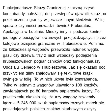
Funkcjonariusze Straży Granicznej znaczną część
kontrabandy należącej do przestępców ujawnili zaraz po
przekroczeniu granicy w jeszcze innym śledztwie. W tej
sprawie czynności prowadzi również Prokuratura
Apelacyjna w Lublinie. Między innymi podczas kontroli
jednego z pociągów towarowych przejeżdżających przez
kolejowe przejście graniczne w Hrubieszowie. Pomimo,
że kilkadziesiąt wagonów przewoziło ładunek węgla,
gazu czy drzewa, trzy z nich wzbudziły podejrzenia
hrubieszowskich pograniczników oraz funkcjonariuszy
Oddziału Celnego w Hrubieszowie. Jak się okazało pod
przykryciem gliny znajdowały się tekturowe krążki
owinięte w folię. To w nich ukryte była kontrabanda.
Tylko w jednym z wagonów ujawniono 108 krążków
zawierających po 80 kartonów papierosów każdy. Po
przeliczeniu okazało się, że trzy wagony zawierały
łącznie 5 246 000 sztuk papierosów różnych marek nie
posiadających polskich znaków skarbowych akcyzy.