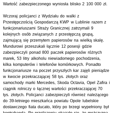
Wartość zabezpieczonego wyniosła blisko 2 100 000 zł.
Wczoraj policjanci z Wydziału do walki z
Przestępczością Gospodarczą KWP w Lublinie razem z
funkcjonariuszami Straży Granicznej zatrzymali 9
kolejnych osób związanych z przestępczą grupą,
zajmującą się przemytem papierosów na wielką skalę.
Mundurowi przeszukali łącznie 12 posesji gdzie
zabezpieczyli ponad 800 paczek papierosów różnych
marek, 53 litry alkoholu niewiadomego pochodzenia,
kilka komputerów i telefonów komórkowych. Ponadto
funkcjonariusze na poczet przyszłych kar zajęli pieniądze
w kwocie przekraczającej 58 tys. złotych oraz
samochody marki Mercedes, Skoda Octavia, Opel Zafira i
ciągnik rolniczy o łącznej wartości przekraczającej 70
tys. złotych. Policjanci zabezpieczyli również należącego
do 39-letniego mieszkańca powiatu Opole lubelskie
dostawczego fiata ducato, który po brzegi wypełniony był
kontrabandą. Po przeliczeniu okazało się, że mężczyzna