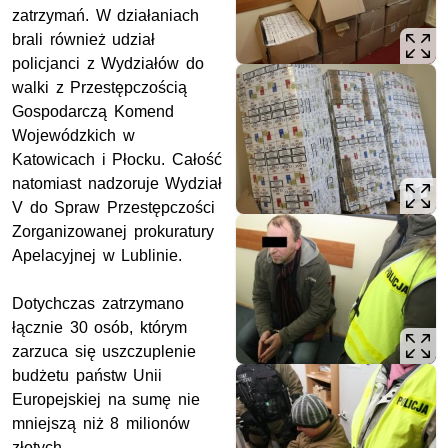
zatrzymań. W działaniach
brali również udział
policjanci z Wydziałów do
walki z Przestępczością
Gospodarczą Komend
Wojewódzkich w
Katowicach i Płocku. Całość
natomiast nadzoruje Wydział
V do Spraw Przestępczości
Zorganizowanej prokuratury
Apelacyjnej w Lublinie.
Dotychczas zatrzymano
łącznie 30 osób, którym
zarzuca się uszczuplenie
budżetu państw Unii
Europejskiej na sumę nie
mniejszą niż 8 milionów
złotych.