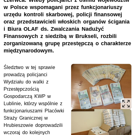
czerwca. Wtedy policjanci z ośmiu województw
w Polsce wspomagani przez funkcjonariuszy
urzędu kontroli skarbowej, policji finansowej
oraz przedstawicieli włoskich organów ścigania
i Biura OLAF ds. Zwalczania Nadużyć
Finansowych z siedzibą w Brukseli, rozbili
zorganizowaną grupę przestępczą o charakterze
międzynarodowym.
Śledztwo w tej sprawie
prowadzą policjanci
Wydziału do walki z
Przestępczością
Gospodarczą KWP w
Lublinie, którzy wspólnie z
funkcjonariuszami Placówki
Straży Granicznej w
Hrubieszowie doprowadzili
wczoraj do kolejnych