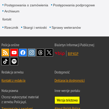
Postępowania o zamówienia
Postępowania podprogowe
Archiwum
Kontakt
Rzecznik
Skargi i wnioski
Sprawy weteranów
Policja
online
Biuletyn Informacji Publicznej
BIP KGP
Redakcja serwisu
Dostępność
Kontakt z redakcją
Deklaracja dostępności
Nota prawna
Inne wersje portalu
Chcesz wykorzystać materiał
Wersja tekstowa
z serwisu Policja.pl.
About Polish Police
Zapoznaj się z zasadami