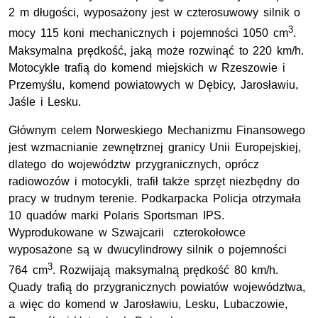
2 m długości, wyposażony jest w czterosuwowy silnik o
3
mocy 115 koni mechanicznych i pojemności 1050 cm
.
Maksymalna prędkość, jaką może rozwinąć to 220 km/h.
Motocykle trafią do komend miejskich w Rzeszowie i
Przemyślu, komend powiatowych w Dębicy, Jarosławiu,
Jaśle i Lesku.
Głównym celem Norweskiego Mechanizmu Finansowego
jest wzmacnianie zewnętrznej granicy Unii Europejskiej,
dlatego do województw przygranicznych, oprócz
radiowozów i motocykli, trafił także sprzęt niezbędny do
pracy w trudnym terenie. Podkarpacka Policja otrzymała
10 quadów marki Polaris Sportsman IPS.
Wyprodukowane w Szwajcarii czterokołowce
wyposażone są w dwucylindrowy silnik o pojemności
3
764 cm
. Rozwijają maksymalną prędkość 80 km/h.
Quady trafią do przygranicznych powiatów województwa,
a więc do komend w Jarosławiu, Lesku, Lubaczowie,