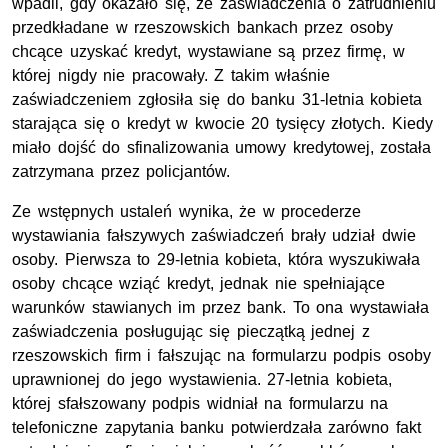
wpadli, gdy okazało się, że zaświadczenia o zatrudnieniu
przedkładane w rzeszowskich bankach przez osoby
chcące uzyskać kredyt, wystawiane są przez firmę, w
której nigdy nie pracowały. Z takim właśnie
zaświadczeniem zgłosiła się do banku 31-letnia kobieta
starająca się o kredyt w kwocie 20 tysięcy złotych. Kiedy
miało dojść do sfinalizowania umowy kredytowej, została
zatrzymana przez policjantów.
Ze wstępnych ustaleń wynika, że w procederze
wystawiania fałszywych zaświadczeń brały udział dwie
osoby. Pierwsza to 29-letnia kobieta, która wyszukiwała
osoby chcące wziąć kredyt, jednak nie spełniające
warunków stawianych im przez bank. To ona wystawiała
zaświadczenia posługując się pieczątką jednej z
rzeszowskich firm i fałszując na formularzu podpis osoby
uprawnionej do jego wystawienia. 27-letnia kobieta,
której sfałszowany podpis widniał na formularzu na
telefoniczne zapytania banku potwierdzała zarówno fakt