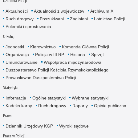
Działania Policji
Aktualności
Aktualności z województw
Archiwum X
Ruch drogowy
Poszukiwani
Zaginieni
Lotnictwo Policji
Polemiki i sprostowania
O Policji
Jednostki
Kierownictwo
Komenda Główna Policji
Organizacja
Policja w III RP
Historia
Sprzęt
Umundurowanie
Współpraca międzynarodowa
Duszpasterstwo Policji Kościoła Rzymskokatolickiego
Prawosławne Duszpasterstwo Policji
Statystyka
Informacje
Ogólne statystyki
Wybrane statystyki
Kodeks karny
Ruch drogowy
Raporty
Opinia publiczna
Prawo
Dziennik Urzędowy KGP
Wyroki sądowe
Praca w Policji