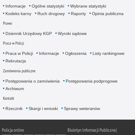
Informacje
Ogólne statystyki
Wybrane statystyki
Kodeks karny
Ruch drogowy
Raporty
Opinia publiczna
Prawo
Dziennik Urzędowy KGP
Wyroki sądowe
Praca w Policji
Praca w Policji
Informacje
Ogłoszenia
Listy rankingowe
Rekrutacja
Zamówienia publiczne
Postępowania o zamówienia
Postępowania podprogowe
Archiwum
Kontakt
Rzecznik
Skargi i wnioski
Sprawy weteranów
Policja
online
Biuletyn Informacji Publicznej