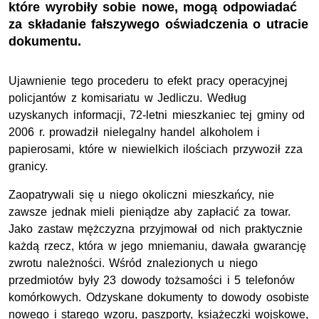
które wyrobiły sobie nowe, mogą odpowiadać
za składanie fałszywego oświadczenia o utracie
dokumentu.
Ujawnienie tego procederu to efekt pracy operacyjnej
policjantów z komisariatu w Jedliczu. Według
uzyskanych informacji, 72-letni mieszkaniec tej gminy od
2006 r. prowadził nielegalny handel alkoholem i
papierosami, które w niewielkich ilościach przywoził zza
granicy.
Zaopatrywali się u niego okoliczni mieszkańcy, nie
zawsze jednak mieli pieniądze aby zapłacić za towar.
Jako zastaw mężczyzna przyjmował od nich praktycznie
każdą rzecz, która w jego mniemaniu, dawała gwarancję
zwrotu należności. Wśród znalezionych u niego
przedmiotów były 23 dowody tożsamości i 5 telefonów
komórkowych. Odzyskane dokumenty to dowody osobiste
nowego i starego wzoru, paszporty, książeczki wojskowe,