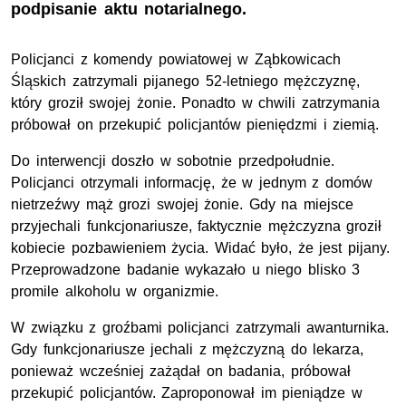
podpisanie aktu notarialnego.
Policjanci z komendy powiatowej w Ząbkowicach
Śląskich zatrzymali pijanego 52-letniego mężczyznę,
który groził swojej żonie. Ponadto w chwili zatrzymania
próbował on przekupić policjantów pieniędzmi i ziemią.
Do interwencji doszło w sobotnie przedpołudnie.
Policjanci otrzymali informację, że w jednym z domów
nietrzeźwy mąż grozi swojej żonie. Gdy na miejsce
przyjechali funkcjonariusze, faktycznie mężczyzna groził
kobiecie pozbawieniem życia. Widać było, że jest pijany.
Przeprowadzone badanie wykazało u niego blisko 3
promile alkoholu w organizmie.
W związku z groźbami policjanci zatrzymali awanturnika.
Gdy funkcjonariusze jechali z mężczyzną do lekarza,
ponieważ wcześniej zażądał on badania, próbował
przekupić policjantów. Zaproponował im pieniądze w