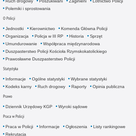
Ruch drogowy
Poszukiwani
Zaginieni
Lotnictwo Policji
Polemiki i sprostowania
O Policji
Jednostki
Kierownictwo
Komenda Główna Policji
Organizacja
Policja w III RP
Historia
Sprzęt
Umundurowanie
Współpraca międzynarodowa
Duszpasterstwo Policji Kościoła Rzymskokatolickiego
Prawosławne Duszpasterstwo Policji
Statystyka
Informacje
Ogólne statystyki
Wybrane statystyki
Kodeks karny
Ruch drogowy
Raporty
Opinia publiczna
Prawo
Dziennik Urzędowy KGP
Wyroki sądowe
Praca w Policji
Praca w Policji
Informacje
Ogłoszenia
Listy rankingowe
Rekrutacja