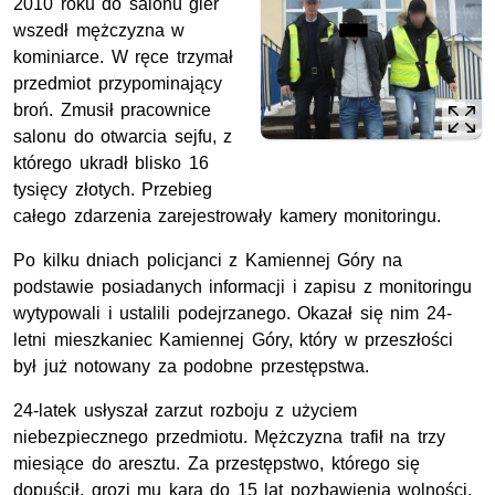
2010 roku do salonu gier
wszedł mężczyzna w
kominiarce. W ręce trzymał
przedmiot przypominający
broń. Zmusił pracownice
salonu do otwarcia sejfu, z
którego ukradł blisko 16
tysięcy złotych. Przebieg
całego zdarzenia zarejestrowały kamery monitoringu.
Po kilku dniach policjanci z Kamiennej Góry na
podstawie posiadanych informacji i zapisu z monitoringu
wytypowali i ustalili podejrzanego. Okazał się nim 24-
letni mieszkaniec Kamiennej Góry, który w przeszłości
był już notowany za podobne przestępstwa.
24-latek usłyszał zarzut rozboju z użyciem
niebezpiecznego przedmiotu. Mężczyzna trafił na trzy
miesiące do aresztu. Za przestępstwo, którego się
dopuścił, grozi mu kara do 15 lat pozbawienia wolności.