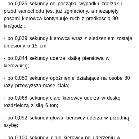
- po 0,026 sekundy od początku wypadku zderzak i
przód samochodu jest już zgnieciony, a niezapięty
pasami kierowca kontynuuje ruch z prędkością 80
km/godz.;
- po 0,039 sekundy kierowca wraz z siedzeniem zostaje
uniesiony o 15 cm;
- po 0,044 sekundy uderza klatką piersiową w
kierownicę;
- po 0,050 sekundy opóźnienie działające na osobę 80
razy przewyższa masę ciała;
- po 0,068 sekundy ciało kierowcy uderza w deskę
rozdzielczą z siłą 6 ton;
- po 0,092 sekundy głowa kierowcy uderza w przednią
szybę;
- po 0,100 sekundy, ciało kierowcy po uderzeniu w