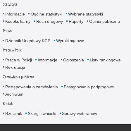
Statystyka
Informacje
Ogólne statystyki
Wybrane statystyki
Kodeks karny
Ruch drogowy
Raporty
Opinia publiczna
Prawo
Dziennik Urzędowy KGP
Wyroki sądowe
Praca w Policji
Praca w Policji
Informacje
Ogłoszenia
Listy rankingowe
Rekrutacja
Zamówienia publiczne
Postępowania o zamówienia
Postępowania podprogowe
Archiwum
Kontakt
Rzecznik
Skargi i wnioski
Sprawy weteranów