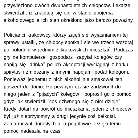
przywieziono dwóch dwunastoletnich chłopców. Lekarze
stwierdzili, iż znajdują się oni w stanie upojenia
alkoholowego a ich stan określono jako bardzo poważny.
Policjanci krakowscy, którzy zajęli się wyjaśnianiem tej
sprawy ustalili, że chłopcy spotkali się we trzech wczoraj
po południu w jednym z krakowskich mieszkań. Podczas
gry na komputerze "gospodarz" zapytał kolegów czy
napiją się "drinka" po ich akceptacji wyciągnął z barku
spirytus i zmieszany z innymi napojami podał kolegom.
Ponieważ jednemu z nich alkohol nie smakował ten
poszedł do domu. Po pewnym czasie zadzwonił do
niego jeden z "pijących" kolegów i poprosił go o pomoc
gdyż jak stwierdził "coś dziwnego się z nim dzieje".
Kiedy dotarł na powrót do mieszkania jeden z chłopców
był już nieprzytomny a drugi jedynie coś bełkotał.
Zaalarmował dorosłych a ci pogotowie. Dzięki temu
pomoc nadeszła na czas.