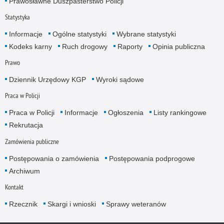
Prawosławne Duszpasterstwo Policji
Statystyka
Informacje
Ogólne statystyki
Wybrane statystyki
Kodeks karny
Ruch drogowy
Raporty
Opinia publiczna
Prawo
Dziennik Urzędowy KGP
Wyroki sądowe
Praca w Policji
Praca w Policji
Informacje
Ogłoszenia
Listy rankingowe
Rekrutacja
Zamówienia publiczne
Postępowania o zamówienia
Postępowania podprogowe
Archiwum
Kontakt
Rzecznik
Skargi i wnioski
Sprawy weteranów