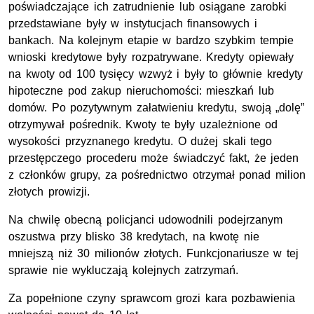
poświadczające ich zatrudnienie lub osiągane zarobki
przedstawiane były w instytucjach finansowych i
bankach. Na kolejnym etapie w bardzo szybkim tempie
wnioski kredytowe były rozpatrywane. Kredyty opiewały
na kwoty od 100 tysięcy wzwyż i były to głównie kredyty
hipoteczne pod zakup nieruchomości: mieszkań lub
domów. Po pozytywnym załatwieniu kredytu, swoją „dolę”
otrzymywał pośrednik. Kwoty te były uzależnione od
wysokości przyznanego kredytu. O dużej skali tego
przestępczego procederu może świadczyć fakt, że jeden
z członków grupy, za pośrednictwo otrzymał ponad milion
złotych prowizji.
Na chwilę obecną policjanci udowodnili podejrzanym
oszustwa przy blisko 38 kredytach, na kwotę nie
mniejszą niż 30 milionów złotych. Funkcjonariusze w tej
sprawie nie wykluczają kolejnych zatrzymań.
Za popełnione czyny sprawcom grozi kara pozbawienia