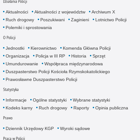
Działania Policji
Aktualności
Aktualności z województw
Archiwum X
Ruch drogowy
Poszukiwani
Zaginieni
Lotnictwo Policji
Polemiki i sprostowania
O Policji
Jednostki
Kierownictwo
Komenda Główna Policji
Organizacja
Policja w III RP
Historia
Sprzęt
Umundurowanie
Współpraca międzynarodowa
Duszpasterstwo Policji Kościoła Rzymskokatolickiego
Prawosławne Duszpasterstwo Policji
Statystyka
Informacje
Ogólne statystyki
Wybrane statystyki
Kodeks karny
Ruch drogowy
Raporty
Opinia publiczna
Prawo
Dziennik Urzędowy KGP
Wyroki sądowe
Praca w Policji