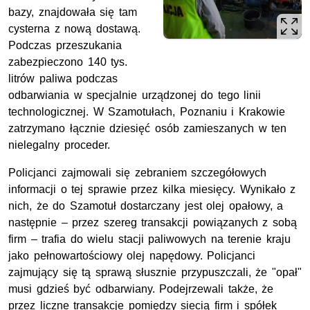
bazy, znajdowała się tam
cysterna z nową dostawą.
Podczas przeszukania
zabezpieczono 140 tys.
litrów paliwa podczas
odbarwiania w specjalnie urządzonej do tego linii
technologicznej. W Szamotułach, Poznaniu i Krakowie
zatrzymano łącznie dziesięć osób zamieszanych w ten
nielegalny proceder.
Policjanci zajmowali się zebraniem szczegółowych
informacji o tej sprawie przez kilka miesięcy. Wynikało z
nich, że do Szamotuł dostarczany jest olej opałowy, a
następnie – przez szereg transakcji powiązanych z sobą
firm – trafia do wielu stacji paliwowych na terenie kraju
jako pełnowartościowy olej napędowy. Policjanci
zajmujący się tą sprawą słusznie przypuszczali, że "opał"
musi gdzieś być odbarwiany. Podejrzewali także, że
przez liczne transakcje pomiędzy siecią firm i spółek