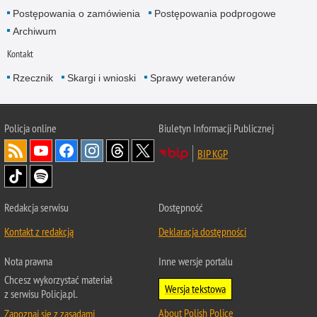
Postępowania o zamówienia
Postępowania podprogowe
Archiwum
Kontakt
Rzecznik
Skargi i wnioski
Sprawy weteranów
Policja
online
Biuletyn Informacji Publicznej
BIP KGP
Redakcja serwisu
Dostępność
Kontakt z redakcją
Deklaracja dostępności
Nota prawna
Inne wersje portalu
Chcesz wykorzystać materiał
Wersja tekstowa
z serwisu Policja.pl.
About Polish Police
Zapoznaj się z zasadami