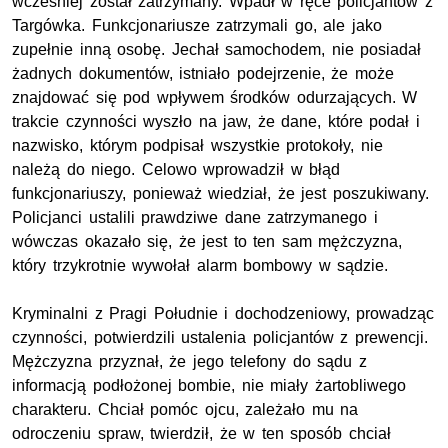
wcześniej został zatrzymany. Wpadł w ręce policjantów z
Targówka. Funkcjonariusze zatrzymali go, ale jako
zupełnie inną osobę. Jechał samochodem, nie posiadał
żadnych dokumentów, istniało podejrzenie, że może
znajdować się pod wpływem środków odurzających. W
trakcie czynności wyszło na jaw, że dane, które podał i
nazwisko, którym podpisał wszystkie protokoły, nie
należą do niego. Celowo wprowadził w błąd
funkcjonariuszy, ponieważ wiedział, że jest poszukiwany.
Policjanci ustalili prawdziwe dane zatrzymanego i
wówczas okazało się, że jest to ten sam mężczyzna,
który trzykrotnie wywołał alarm bombowy w sądzie.
Kryminalni z Pragi Południe i dochodzeniowy, prowadząc
czynności, potwierdzili ustalenia policjantów z prewencji.
Mężczyzna przyznał, że jego telefony do sądu z
informacją podłożonej bombie, nie miały żartobliwego
charakteru. Chciał pomóc ojcu, zależało mu na
odroczeniu spraw, twierdził, że w ten sposób chciał