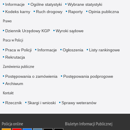
Informacje
Ogólne statystyki
Wybrane statystyki
Kodeks karny
Ruch drogowy
Raporty
Opinia publiczna
Prawo
Dziennik Urzędowy KGP
Wyroki sądowe
Praca w Policji
Praca w Policji
Informacje
Ogłoszenia
Listy rankingowe
Rekrutacja
Zamówienia publiczne
Postępowania o zamówienia
Postępowania podprogowe
Archiwum
Kontakt
Rzecznik
Skargi i wnioski
Sprawy weteranów
Policja
online
Biuletyn Informacji Publicznej