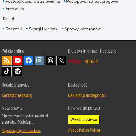
Postępowania o zamówienia
Postępowania podprogowe
Archiwum
Kontakt
Rzecznik
Skargi i wnioski
Sprawy weteranów
Policja
online
Biuletyn Informacji Publicznej
BIP KGP
Redakcja serwisu
Dostępność
Kontakt z redakcją
Deklaracja dostępności
Nota prawna
Inne wersje portalu
Chcesz wykorzystać materiał
Wersja tekstowa
z serwisu Policja.pl.
About Polish Police
Zapoznaj się z zasadami