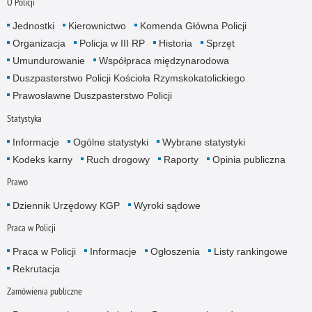
O Policji
Jednostki
Kierownictwo
Komenda Główna Policji
Organizacja
Policja w III RP
Historia
Sprzęt
Umundurowanie
Współpraca międzynarodowa
Duszpasterstwo Policji Kościoła Rzymskokatolickiego
Prawosławne Duszpasterstwo Policji
Statystyka
Informacje
Ogólne statystyki
Wybrane statystyki
Kodeks karny
Ruch drogowy
Raporty
Opinia publiczna
Prawo
Dziennik Urzędowy KGP
Wyroki sądowe
Praca w Policji
Praca w Policji
Informacje
Ogłoszenia
Listy rankingowe
Rekrutacja
Zamówienia publiczne