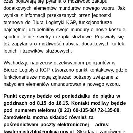
czas pojawiają się pytania o możliwość zakupu
dodatkowych elementów mundurów nowego wzoru. Jak
wynika z informacji przekazanych przez jednostki
terenowe do Biura Logistyki KGP, funkcjonariusze
najchętniej uzupełniliby swoje mundury o nowe koszule,
spodnie letnie, swetry i czapki służbowe. Pojawiały się
też zapytania o możliwość nabycia dodatkowych kurtek
letnich i trzewików służbowych.
Wychodząc naprzeciw oczekiwaniom policjantów w
Biurze Logistyki KGP utworzono punkt kontaktowy, gdzie
funkcjonariusze mogą zgłaszać potrzeby związane z
nabyciem elementów umundurowania nowego wzoru.
Punkt czynny będzie od poniedziałku do piątku w
godzinach od 8.15 do 16.15. Kontakt możliwy będzie
pod numerem telefonu (0 22) 60-135-88/ 72-135-88.
Zamówienia można składać również za
pośrednictwem poczty elektronicznej – adres:
kwatermistrzblp@policja.gov.pl.
Składając zamówienie