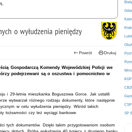
Biał
m.
Gda
Kato
Kra
anych o wyłudzenia pieniędzy
Lubl
Olsz
Powrót
Drukuj
Poz
Rze
zością Gospodarczą Komendy Wojewódzkiej Policji we
Wro
którzy podejrzewani są o oszustwa i pomocnictwo w
KGP
CBZ
ju i 29-letnia mieszkanka Boguszowa Gorce. Jak ustalili
Gaze
ze wytwarzał różnego rodzaju dokumenty, które następnie
CSP
ycznym w celu wyłudzenia pieniędzy. Wśród takich
ty tożsamości czy też wyciągi bankowe.
SP S
ości tych dokumentów. Dzięki takim przygotowaniom osobom
sięcy złotych. Próba wyłudzenia 40 tysięcy z drugiego banku