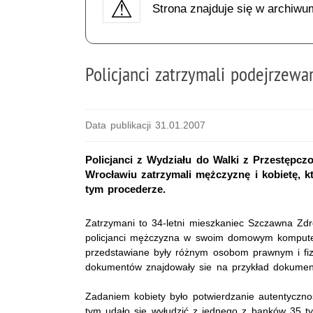
Strona znajduje się w archiwu
Policjanci zatrzymali podejrzew
Data publikacji 31.01.2007
Policjanci z Wydziału do Walki z Przestępc
Wrocławiu zatrzymali mężczyznę i kobietę, 
tym procederze.
Zatrzymani to 34-letni mieszkaniec Szczawna Zdro
policjanci mężczyzna w swoim domowym komputer
przedstawiane były różnym osobom prawnym i fiz
dokumentów znajdowały sie na przykład dokumen
Zadaniem kobiety było potwierdzanie autentyczn
tym udało się wyłudzić z jednego z banków 35 ty