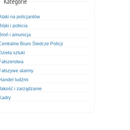
Kategorie
Ataki na policjantów
Bójki i pobicia
Broń i amunicja
Centralne Biuro Śledcze Policji
Dzieła sztuki
Fałszerstwa
Fałszywe alarmy
Handel ludźmi
Jakość i zarządzanie
Kadry
Kobiety w Policji
Korupcja
Kradzież