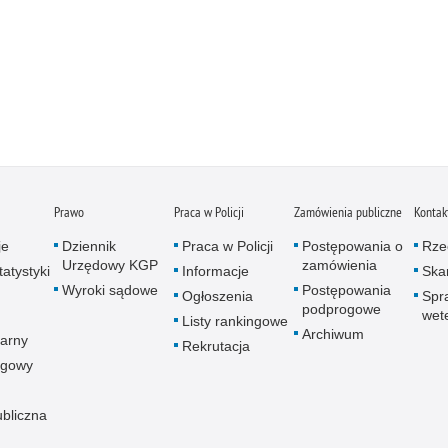
Prawo
Praca w Policji
Zamówienia publiczne
Kontak
je
Dziennik
Praca w Policji
Postępowania o
Rze
Urzędowy KGP
zamówienia
atystyki
Informacje
Skar
Wyroki sądowe
Postępowania
Ogłoszenia
Spr
podprogowe
wet
Listy rankingowe
Archiwum
arny
Rekrutacja
ogowy
ubliczna