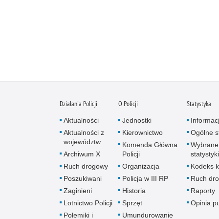
Działania Policji
O Policji
Statystyka
Aktualności
Jednostki
Informac
Aktualności z
Kierownictwo
Ogólne st
województw
Komenda Główna
Wybrane
Archiwum X
Policji
statystyki
Ruch drogowy
Organizacja
Kodeks k
Poszukiwani
Policja w III RP
Ruch dr
Zaginieni
Historia
Raporty
Lotnictwo Policji
Sprzęt
Opinia p
Polemiki i
Umundurowanie