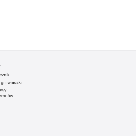
Kradzieże z włamaniem
Kultura
Logistyka, wyposażenie
Materiały wybuchowe
Nagrodzeni policjanci
Napady na banki
Napady na taksówkarzy
t
Napady na tiry
cznik
Nielegalny handel farmaceutykami
gi i wnioski
Nietrzeźwi kierujący
awy
eranów
Nietrzeźwi opiekunowie
Nietrzeźwi pracownicy
Niszczenie mienia
Nowoczesne technologie w pracy Policji
Odpowiedzialność majątkowa Policji