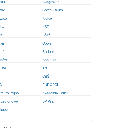
ystok
Bydgoszcz
ńsk
Gorzów Wlkp.
wice
Kielce
ków
KSP
in
Łódź
tyn
Opole
nań
Radom
szów
Szczecin
cław
Kraj
CBŚP
C
EUROPOL
ta Policyjna
Akademia Policji
 Legionowo
SP Piła
łupsk