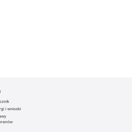
Kradzieże z włamaniem
Kultura
Logistyka, wyposażenie
Materiały wybuchowe
Nagrodzeni policjanci
Napady na banki
Napady na taksówkarzy
Napady na tiry
Nielegalny handel farmaceutykami
Nietrzeźwi kierujący
t
Nietrzeźwi opiekunowie
cznik
Nietrzeźwi pracownicy
gi i wnioski
Niszczenie mienia
awy
eranów
Nowoczesne technologie w pracy Policji
Odpowiedzialność majątkowa Policji