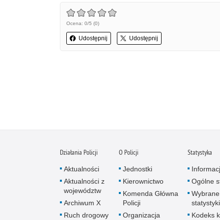
Ocena: 0/5 (0)
Udostępnij
Udostępnij
Działania Policji
O Policji
Statystyka
Aktualności
Jednostki
Informac
Aktualności z
Kierownictwo
Ogólne st
województw
Komenda Główna
Wybrane
Archiwum X
Policji
statystyki
Ruch drogowy
Organizacja
Kodeks k