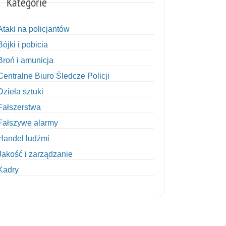
Kategorie
Ataki na policjantów
Bójki i pobicia
Broń i amunicja
Centralne Biuro Śledcze Policji
Dzieła sztuki
Fałszerstwa
Fałszywe alarmy
Handel ludźmi
Jakość i zarządzanie
Kadry
Kobiety w Policji
Korupcja
Kradzież