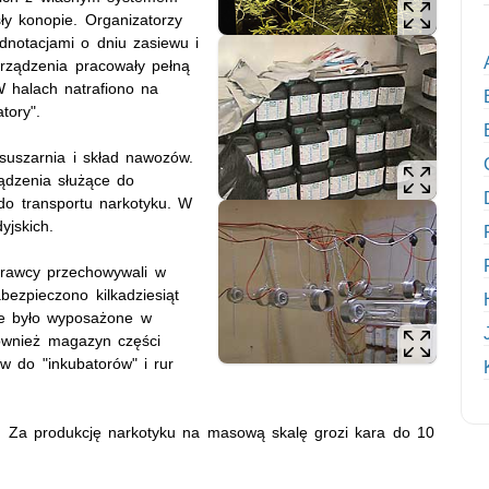
ły konopie. Organizatorzy
dnotacjami o dniu zasiewu i
urządzenia pracowały pełną
 halach natrafiono na
tory".
uszarnia i skład nawozów.
ządzenia służące do
 do transportu narkotyku. W
yjskich.
prawcy przechowywali w
ezpieczono kilkadziesiąt
ie było wyposażone w
również magazyn części
 do "inkubatorów" i rur
e. Za produkcję narkotyku na masową skalę grozi kara do 10