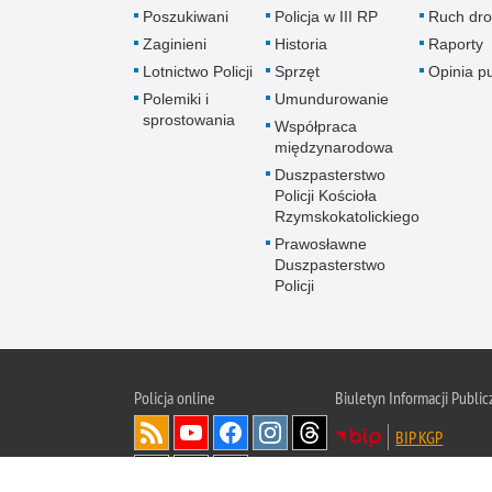
Poszukiwani
Policja w III RP
Ruch dr
Zaginieni
Historia
Raporty
Lotnictwo Policji
Sprzęt
Opinia p
Polemiki i
Umundurowanie
sprostowania
Współpraca
międzynarodowa
Duszpasterstwo
Policji Kościoła
Rzymskokatolickiego
Prawosławne
Duszpasterstwo
Policji
Policja
online
Biuletyn Informacji Public
BIP KGP