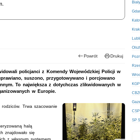
Biał
m.
Gda
Kato
Kra
Lubl
Olsz
Powrót
Drukuj
Poz
Rze
kwidowali policjanci z Komendy Wojewódzkiej Policji w
Wro
 uprawiano, suszono, przygotowywano i porcjowano
KGP
innym. To największa z dotychczas zlikwidowanych w
organizowanych w Europie.
CBZ
Gaze
go rodziców. Trwa szacowanie
CSP
SP S
teryzowaną halą
h znajdowało się
 nich z własnym systemem