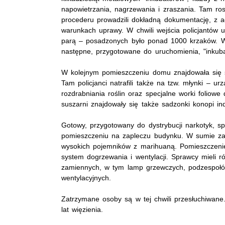
napowietrzania, nagrzewania i zraszania. Tam ros
procederu prowadzili dokładną dokumentację, z a
warunkach uprawy. W chwili wejścia policjantów 
parą – posadzonych było ponad 1000 krzaków. W
następne, przygotowane do uruchomienia, "inkuba
W kolejnym pomieszczeniu domu znajdowała się s
Tam policjanci natrafili także na tzw. młynki – ur
rozdrabniania roślin oraz specjalne worki foliowe
suszarni znajdowały się także sadzonki konopi ind
Gotowy, przygotowany do dystrybucji narkotyk, s
pomieszczeniu na zapleczu budynku. W sumie zab
wysokich pojemników z marihuaną. Pomieszczen
system dogrzewania i wentylacji. Sprawcy mieli 
zamiennych, w tym lamp grzewczych, podzespołów
wentylacyjnych.
Zatrzymane osoby są w tej chwili przesłuchiwan
lat więzienia.