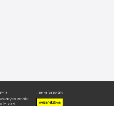
Ofiarni i odważni
Opinia publiczna
Oszustwa
Pedofilia, pornografia dziecięca
Piractwo przemysłowe
Podrabianie znaków towarowych
Pogryzienia przez psy
Polemiki i sprostowania
Policja inaczej
Policjant z pasją
Porwania
rawna
Inne wersje portalu
Pożary i podpalenia
wykorzystać materiał
Wersja tekstowa
Pranie brudnych pieniędzy
u Policja.pl.
Prawa człowieka
About Polish Police
j się z zasadami