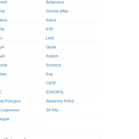
ystok
Bydgoszcz
ńsk
Gorzów Wlkp.
wice
Kielce
ków
KSP
in
Łódź
tyn
Opole
nań
Radom
szów
Szczecin
cław
Kraj
CBŚP
C
EUROPOL
ta Policyjna
Akademia Policji
 Legionowo
SP Piła
łupsk