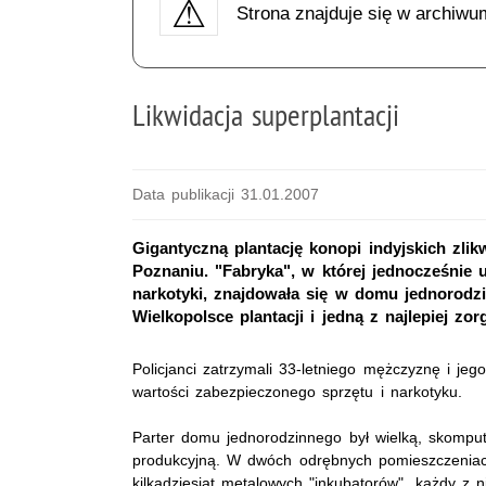
Strona znajduje się w archiwu
Likwidacja superplantacji
Data publikacji 31.01.2007
Gigantyczną plantację konopi indyjskich zli
Poznaniu. "Fabryka", w której jednocześnie
narkotyki, znajdowała się w domu jednorodz
Wielkopolsce plantacji i jedną z najlepiej z
Policjanci zatrzymali 33-letniego mężczyznę i je
wartości zabezpieczonego sprzętu i narkotyku.
Parter domu jednorodzinnego był wielką, skompu
produkcyjną. W dwóch odrębnych pomieszczeniac
kilkadziesiąt metalowych "inkubatorów", każdy z