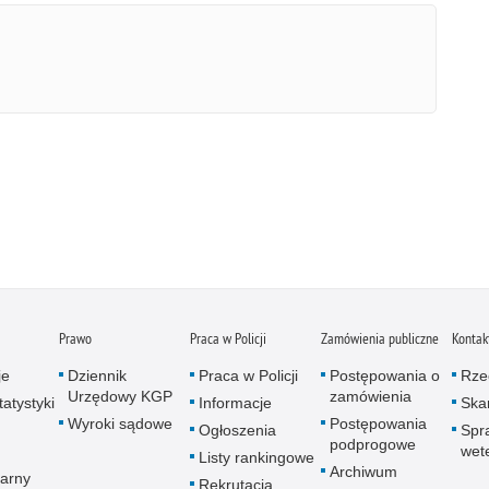
Prawo
Praca w Policji
Zamówienia publiczne
Kontak
je
Dziennik
Praca w Policji
Postępowania o
Rze
Urzędowy KGP
zamówienia
atystyki
Informacje
Skar
Wyroki sądowe
Postępowania
Ogłoszenia
Spr
podprogowe
wet
Listy rankingowe
Archiwum
arny
Rekrutacja