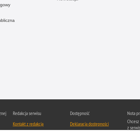
ogowy
ubliczna
znej
Redakcja serwisu
Dostępność
Nota p
Chcesz 
Kontakt z redakcją
Deklaracja dostępności
z serwis
Zapozna