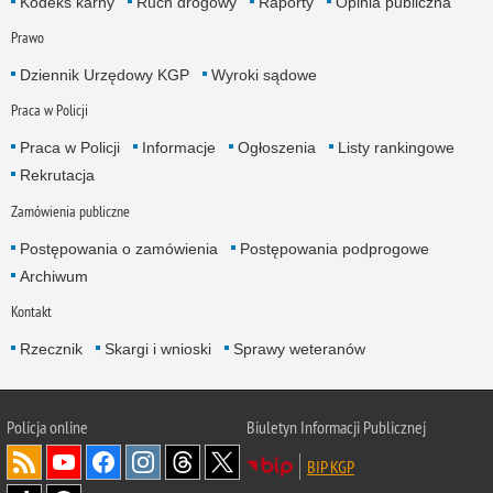
Kodeks karny
Ruch drogowy
Raporty
Opinia publiczna
Prawo
Dziennik Urzędowy KGP
Wyroki sądowe
Praca w Policji
Praca w Policji
Informacje
Ogłoszenia
Listy rankingowe
Rekrutacja
Zamówienia publiczne
Postępowania o zamówienia
Postępowania podprogowe
Archiwum
Kontakt
Rzecznik
Skargi i wnioski
Sprawy weteranów
Policja
online
Biuletyn Informacji Publicznej
BIP KGP