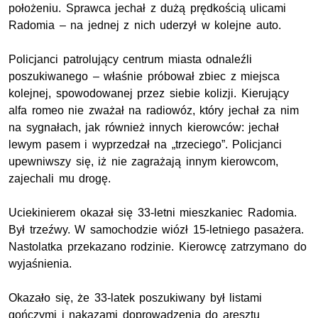
położeniu. Sprawca jechał z dużą prędkością ulicami
Radomia – na jednej z nich uderzył w kolejne auto.
Policjanci patrolujący centrum miasta odnaleźli
poszukiwanego – właśnie próbował zbiec z miejsca
kolejnej, spowodowanej przez siebie kolizji. Kierujący
alfa romeo nie zważał na radiowóz, który jechał za nim
na sygnałach, jak również innych kierowców: jechał
lewym pasem i wyprzedzał na „trzeciego”. Policjanci
upewniwszy się, iż nie zagrażają innym kierowcom,
zajechali mu drogę.
Uciekinierem okazał się 33-letni mieszkaniec Radomia.
Był trzeźwy. W samochodzie wiózł 15-letniego pasażera.
Nastolatka przekazano rodzinie. Kierowcę zatrzymano do
wyjaśnienia.
Okazało się, że 33-latek poszukiwany był listami
gończymi i nakazami doprowadzenia do aresztu