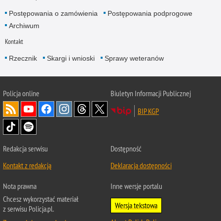
Postępowania o zamówienia
Postępowania podprogowe
Archiwum
Kontakt
Rzecznik
Skargi i wnioski
Sprawy weteranów
Policja
online
Biuletyn Informacji Publicznej
BIP KGP
Redakcja serwisu
Dostępność
Kontakt z redakcją
Deklaracja dostępności
Nota prawna
Inne wersje portalu
Chcesz wykorzystać materiał
Wersja tekstowa
z serwisu Policja.pl.