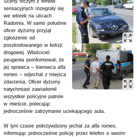
Sceny niczym z filmów
sensacyjnych rozegrały się
we wtorek na ulicach
Radomia. W samo południe
oficer dyżurny przyjął
zgłoszenie od
poszkodowanego w kolizji
drogowej. Właściciel
peugeota poinformował, że
jej sprawca – kierowca alfa
romeo – odjechał z miejsca
zdarzenia. Oficer dyżurny
natychmiast zawiadomił
wszystkie policyjne patrole
w mieście, polecając
jednocześnie zatrzymanie uciekającego auta.
W tym czasie pokrzywdzony jechał za alfa romeo,
informując jednocześnie policję przez telefon o swoim