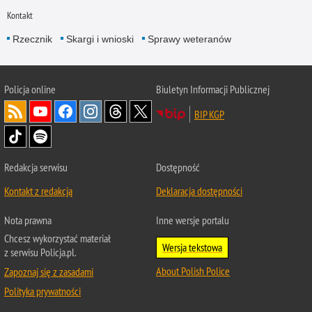
Kontakt
Rzecznik
Skargi i wnioski
Sprawy weteranów
Policja
online
Biuletyn Informacji Publicznej
BIP KGP
Redakcja serwisu
Dostępność
Kontakt z redakcją
Deklaracja dostępności
Nota prawna
Inne wersje portalu
Chcesz wykorzystać materiał
Wersja tekstowa
z serwisu Policja.pl.
About Polish Police
Zapoznaj się z zasadami
Polityka prywatności