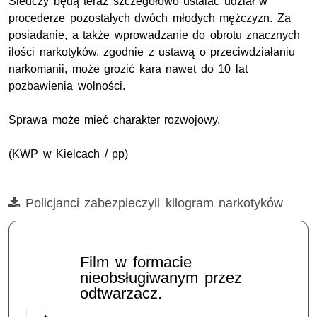
Śledczy będą teraz szczegółowo ustalać udział w
procederze pozostałych dwóch młodych mężczyzn. Za
posiadanie, a także wprowadzanie do obrotu znacznych
ilości narkotyków, zgodnie z ustawą o przeciwdziałaniu
narkomanii, może grozić kara nawet do 10 lat
pozbawienia wolności.
Sprawa może mieć charakter rozwojowy.
(KWP w Kielcach / pp)
Film
Policjanci zabezpieczyli kilogram narkotyków
Film w formacie
nieobsługiwanym przez
odtwarzacz.