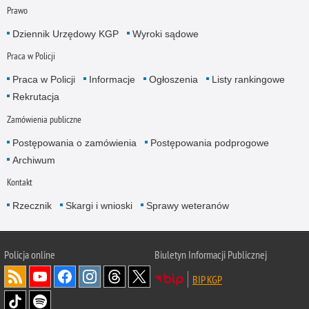
Prawo
Dziennik Urzędowy KGP
Wyroki sądowe
Praca w Policji
Praca w Policji
Informacje
Ogłoszenia
Listy rankingowe
Rekrutacja
Zamówienia publiczne
Postępowania o zamówienia
Postępowania podprogowe
Archiwum
Kontakt
Rzecznik
Skargi i wnioski
Sprawy weteranów
Policja
online
Biuletyn Informacji Publicznej
BIP KGP