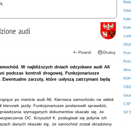
Biał
m.
Gda
Kato
Kra
dzione audi
Lubl
Olsz
Powrót
Drukuj
Poz
Rze
samochód. W najbliższych dniach odzyskane audi A6
Wro
mani podczas kontroli drogowej. Funkcjonariusze
KGP
. Ewentualne zarzuty, które usłyszą zatrzymani będą
CBZ
Gaze
i krążące po mieście audi A6. Kierowca samochodu na widok
CSP
ł kierunek jazdy. Funkcjonariusze postanowili sprawdzić,
sprawdzania wymaganych dokumentów okazało się, że
SP S
ezpieczenia OC. Krzysztof K. posługiwał się jedynie ich
 bazach danych okazało się, że samochód został skradziony