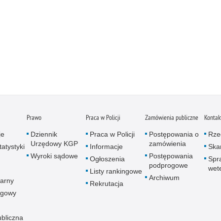
Prawo
Praca w Policji
Zamówienia publiczne
Kontak
je
Dziennik
Praca w Policji
Postępowania o
Rze
Urzędowy KGP
zamówienia
atystyki
Informacje
Skar
Wyroki sądowe
Postępowania
Ogłoszenia
Spr
podprogowe
wet
Listy rankingowe
Archiwum
arny
Rekrutacja
ogowy
ubliczna