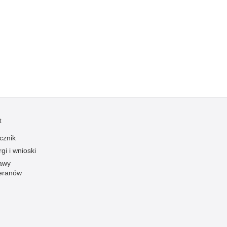
Kradzieże z włamaniem
Kultura
Logistyka, wyposażenie
Materiały wybuchowe
Nagrodzeni policjanci
Napady na banki
Napady na taksówkarzy
Napady na tiry
t
Nielegalny handel farmaceutykami
cznik
Nietrzeźwi kierujący
gi i wnioski
Nietrzeźwi opiekunowie
awy
eranów
Nietrzeźwi pracownicy
Niszczenie mienia
Nowoczesne technologie w pracy Policji
Odpowiedzialność majątkowa Policji