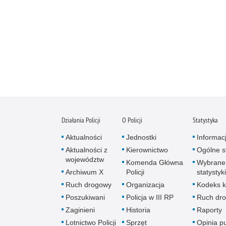
Działania Policji
O Policji
Statystyka
Aktualności
Jednostki
Informac
Aktualności z
Kierownictwo
Ogólne st
województw
Komenda Główna
Wybrane
Archiwum X
Policji
statystyki
Ruch drogowy
Organizacja
Kodeks k
Poszukiwani
Policja w III RP
Ruch dr
Zaginieni
Historia
Raporty
Lotnictwo Policji
Sprzęt
Opinia p