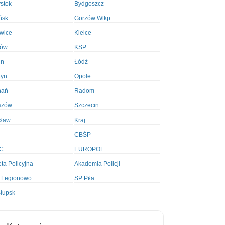
ystok
Bydgoszcz
ńsk
Gorzów Wlkp.
wice
Kielce
ków
KSP
in
Łódź
tyn
Opole
nań
Radom
szów
Szczecin
cław
Kraj
CBŚP
C
EUROPOL
ta Policyjna
Akademia Policji
 Legionowo
SP Piła
łupsk