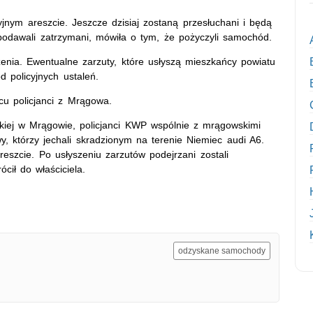
yjnym areszcie. Jeszcze dzisiaj zostaną przesłuchani i będą
 podawali zatrzymani, mówiła o tym, że pożyczyli samochód.
rzenia. Ewentualne zarzuty, które usłyszą mieszkańcy powiatu
 policyjnych ustaleń.
cu policjanci z Mrągowa.
skiej w Mrągowie, policjanci KWP wspólnie z mrągowskimi
y, którzy jechali skradzionym na terenie Niemiec audi A6.
reszcie. Po usłyszeniu zarzutów podejrzani zostali
ił do właściciela.
odzyskane samochody