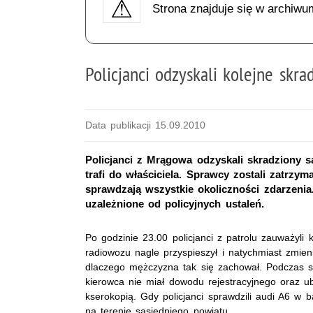
Strona znajduje się w archiwu
Policjanci odzyskali kolejne skra
Data publikacji 15.09.2010
Policjanci z Mrągowa odzyskali skradziony 
trafi do właściciela. Sprawcy zostali zatrzy
sprawdzają wszystkie okoliczności zdarzenia
uzależnione od policyjnych ustaleń.
Po godzinie 23.00 policjanci z patrolu zauważyl
radiowozu nagle przyspieszył i natychmiast zmieni
dlaczego mężczyzna tak się zachował. Podczas 
kierowca nie miał dowodu rejestracyjnego oraz ub
kserokopią. Gdy policjanci sprawdzili audi A6 w
na terenie sąsiedniego powiatu.