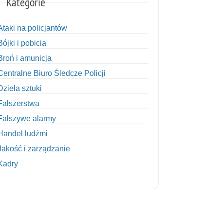
Kategorie
Ataki na policjantów
Bójki i pobicia
Broń i amunicja
Centralne Biuro Śledcze Policji
Dzieła sztuki
Fałszerstwa
Fałszywe alarmy
Handel ludźmi
Jakość i zarządzanie
Kadry
Kobiety w Policji
Korupcja
Kradzież