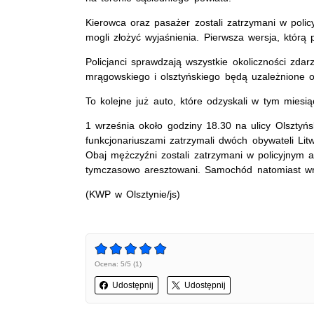
Kierowca oraz pasażer zostali zatrzymani w polic
mogli złożyć wyjaśnienia. Pierwsza wersja, którą
Policjanci sprawdzają wszystkie okoliczności zda
mrągowskiego i olsztyńskiego będą uzależnione od
To kolejne już auto, które odzyskali w tym miesią
1 września około godziny 18.30 na ulicy Olsztyń
funkcjonariuszami zatrzymali dwóch obywateli Litw
Obaj mężczyźni zostali zatrzymani w policyjnym a
tymczasowo aresztowani. Samochód natomiast wróc
(KWP w Olsztynie/js)
Ocena: 5/5 (1)
Udostępnij
Udostępnij