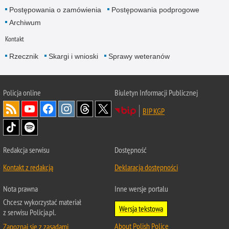
Postępowania o zamówienia
Postępowania podprogowe
Archiwum
Kontakt
Rzecznik
Skargi i wnioski
Sprawy weteranów
Policja
online
Biuletyn Informacji Publicznej
BIP KGP
Redakcja serwisu
Dostępność
Kontakt z redakcją
Deklaracja dostępności
Nota prawna
Inne wersje portalu
Chcesz wykorzystać materiał
Wersja tekstowa
z serwisu Policja.pl.
About Polish Police
Zapoznaj się z zasadami