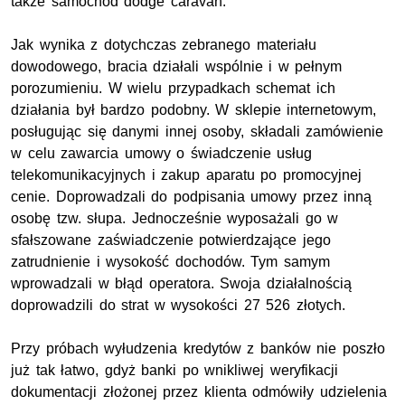
także samochód dodge caravan.
Jak wynika z dotychczas zebranego materiału
dowodowego, bracia działali wspólnie i w pełnym
porozumieniu. W wielu przypadkach schemat ich
działania był bardzo podobny. W sklepie internetowym,
posługując się danymi innej osoby, składali zamówienie
w celu zawarcia umowy o świadczenie usług
telekomunikacyjnych i zakup aparatu po promocyjnej
cenie. Doprowadzali do podpisania umowy przez inną
osobę tzw. słupa. Jednocześnie wyposażali go w
sfałszowane zaświadczenie potwierdzające jego
zatrudnienie i wysokość dochodów. Tym samym
wprowadzali w błąd operatora. Swoja działalnością
doprowadzili do strat w wysokości 27 526 złotych.
Przy próbach wyłudzenia kredytów z banków nie poszło
już tak łatwo, gdyż banki po wnikliwej weryfikacji
dokumentacji złożonej przez klienta odmówiły udzielenia