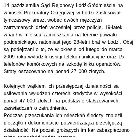
14 października Sąd Rejonowy Łódź-Śródmieście na
wniosek Prokuratury Okręgowej w Łodzi zastosował
tymczasowy areszt wobec dwóch mężczyzn
zatrzymanych dzień wcześniej przez policję. 19-latek
wpadł w miejscu zamieszkania na terenie powiatu
poddębickiego, natomiast jego 28-letni brat w Łodzi. Obaj
są podejrzani o to, że w okresie od lutego do marca
2009 roku wyłudzili usługi telekomunikacyjne oraz 15
telefonów komórkowych na szkodę kilku operatorów.
Straty oszacowano na ponad 27 000 złotych.
Kolejnych wątkiem ich przestępczej działalności są
usiłowania wyłudzeń czterech kredytów w wysokości
ponad 47 000 złotych na podstawie sfałszowanych
zaświadczeń o zatrudnieniu.
Podczas przeszukania ich mieszkań śledczy znaleźli
pieczątki i dokumentacje potwierdzająca przestępczą
działalność. Na poczet grożących im kar zabezpieczono