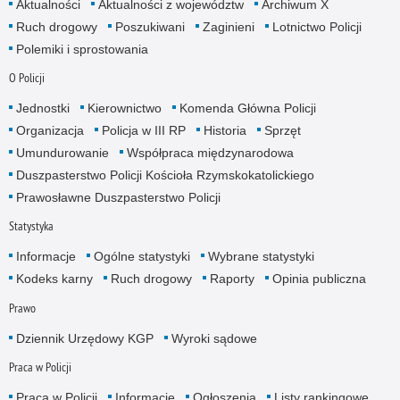
Aktualności
Aktualności z województw
Archiwum X
Ruch drogowy
Poszukiwani
Zaginieni
Lotnictwo Policji
Polemiki i sprostowania
O Policji
Jednostki
Kierownictwo
Komenda Główna Policji
Organizacja
Policja w III RP
Historia
Sprzęt
Umundurowanie
Współpraca międzynarodowa
Duszpasterstwo Policji Kościoła Rzymskokatolickiego
Prawosławne Duszpasterstwo Policji
Statystyka
Informacje
Ogólne statystyki
Wybrane statystyki
Kodeks karny
Ruch drogowy
Raporty
Opinia publiczna
Prawo
Dziennik Urzędowy KGP
Wyroki sądowe
Praca w Policji
Praca w Policji
Informacje
Ogłoszenia
Listy rankingowe