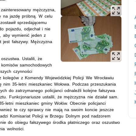
się zainteresowany mężczyzna,
ię na jazdę próbną. W celu
zostawił sprzedającemu
 pojazdu, odjechał i nie
u, aby wymienić jeden z
t jest fałszywy. Mężczyzna
szustwa. Ustalili, że
 z komisów samochodowych
lszych czynności
ez kolegów z Komendy Wojewódzkiej Policji We Wrocławiu
ę nim 35-letni mieszkaniec Wołowa. Podczas przeszukania
ch do zatrzymanego policjanci odnaleźli kolejne fałszywa
ztu. Funkcjonariusze ustalili, że mężczyzna nie działał sam.
35-letni mieszkaniec gminy Wołów. Obecnie policjanci
 również te czy sprawcy nie mają na swoim koncie jeszcze
wadzi Komisariat Policji w Brzegu Dolnym pod nadzorem
ie do obiegu fałszywego środka płatniczego oraz oszustwo
ia wolności.