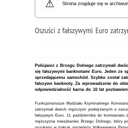
Strona znajduje się w archiwu
Oszuści z fałszywymi Euro zatrz
Policjanci z Brzegu Dolnego zatrzymali dwó
się fałszywymi banknotami Euro. Jeden ze 
sprzedającemu samochód. Szybko został zatrz
fałszywe banknoty. Za wprowadzenie do obie
odpowiedzialność karna do 10 lat pozbawien
Funkcjonariusze Wydziału Kryminalnego Komisaria
zatrzymali dwóch mężczyzn podejrzanych o oszus
fałszywym Euro. 11 października do komisariatu 
mężczyzna mieszkaniec Brzegu Dolnego, który po
oszukany w trakcie sprzedaży Volkswagena Passa