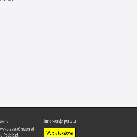
Ofiarni i odważni
Opinia publiczna
Oszustwa
Pedofilia, pornografia dziecięca
Piractwo przemysłowe
Podrabianie znaków towarowych
Pogryzienia przez psy
Polemiki i sprostowania
Policja inaczej
Policjant z pasją
Porwania
Pożary i podpalenia
rawna
Inne wersje portalu
Pranie brudnych pieniędzy
wykorzystać materiał
Prawa człowieka
Wersja tekstowa
u Policja.pl.