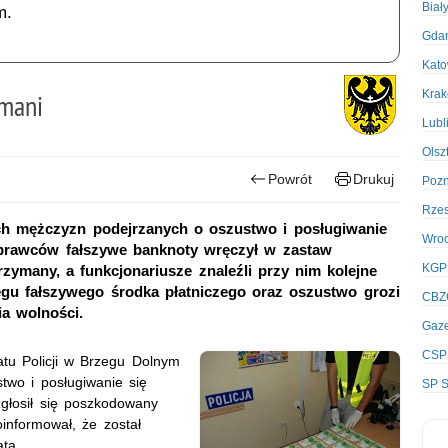
Biał
m.
Gda
Kato
Kra
ymani
Lubl
Olsz
Powrót
Drukuj
Poz
Rze
ch mężczyzn podejrzanych o oszustwo i posługiwanie
Wro
sprawców fałszywe banknoty wręczył w zastaw
KGP
ymany, a funkcjonariusze znaleźli przy nim kolejne
gu fałszywego środka płatniczego oraz oszustwo grozi
CBZ
ia wolności.
Gaze
CSP
tu Policji w Brzegu Dolnym
two i posługiwanie się
SP S
zgłosił się poszkodowany
informował, że został
ta.