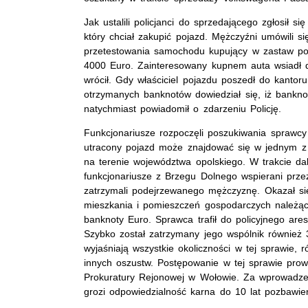
Jak ustalili policjanci do sprzedającego zgłosił 
który chciał zakupić pojazd. Mężczyźni umówili s
przetestowania samochodu kupujący w zastaw po
4000 Euro. Zainteresowany kupnem auta wsiadł do
wrócił. Gdy właściciel pojazdu poszedł do kantor
otrzymanych banknotów dowiedział się, iż bankno
natychmiast powiadomił o zdarzeniu Policję.
Funkcjonariusze rozpoczęli poszukiwania sprawcy o
utracony pojazd może znajdować się w jednym
na terenie województwa opolskiego. W trakcie da
funkcjonariusze z Brzegu Dolnego wspierani prz
zatrzymali podejrzewanego mężczyznę. Okazał si
mieszkania i pomieszczeń gospodarczych należący
banknoty Euro. Sprawca trafił do policyjnego ares
Szybko został zatrzymany jego wspólnik również 
wyjaśniają wszystkie okoliczności w tej sprawie,
innych oszustw. Postępowanie w tej sprawie pro
Prokuratury Rejonowej w Wołowie. Za wprowadzen
grozi odpowiedzialność karna do 10 lat pozbawien