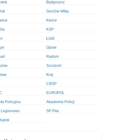
ystok
Bydgoszcz
ńsk
Gorzów Wlkp.
wice
Kielce
ków
KSP
in
Łódź
tyn
Opole
nań
Radom
szów
Szczecin
cław
Kraj
CBŚP
C
EUROPOL
ta Policyjna
Akademia Policji
 Legionowo
SP Piła
łupsk