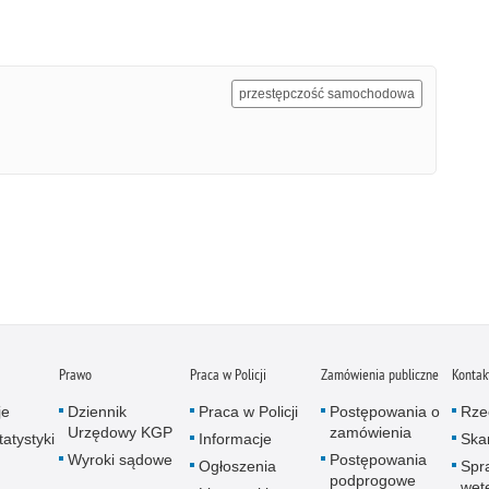
przestępczość samochodowa
Prawo
Praca w Policji
Zamówienia publiczne
Kontak
je
Dziennik
Praca w Policji
Postępowania o
Rze
Urzędowy KGP
zamówienia
atystyki
Informacje
Skar
Wyroki sądowe
Postępowania
Ogłoszenia
Spr
podprogowe
wet