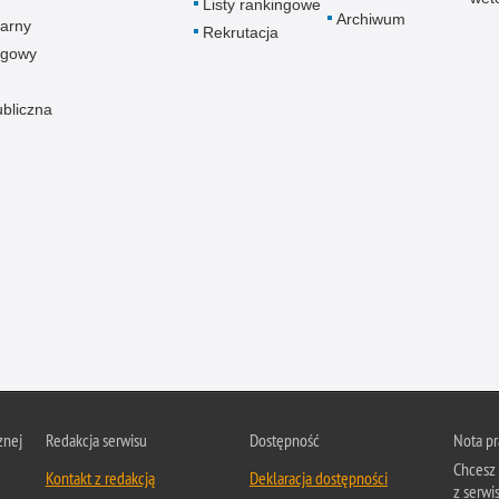
Listy rankingowe
Archiwum
arny
Rekrutacja
ogowy
ubliczna
znej
Redakcja serwisu
Dostępność
Nota p
Chcesz 
Kontakt z redakcją
Deklaracja dostępności
z serwis