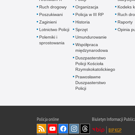
Ruch drogowy
Organizacja
Kodeks k
Poszukiwani
Policja w III RP
Ruch dr
Zaginieni
Historia
Raporty
Lotnictwo Policji
Sprzęt
Opinia p
Polemiki i
Umundurowanie
sprostowania
Współpraca
międzynarodowa
Duszpasterstwo
Policji Kościoła
Rzymskokatolickiego
Prawosławne
Duszpasterstwo
Policji
Policja
online
Biuletyn Informacji Public
BIP KGP