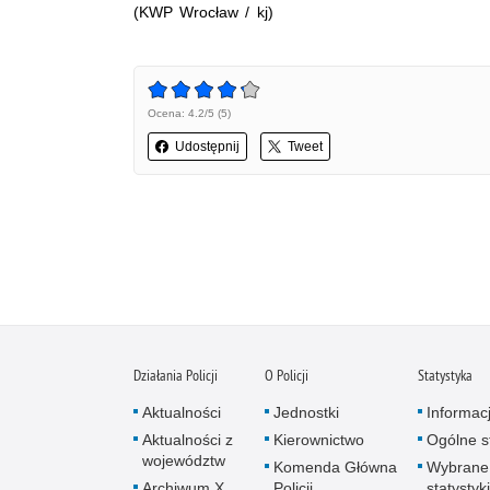
(KWP Wrocław / kj)
Ocena: 4.2/5 (5)
Udostępnij
Tweet
Działania Policji
O Policji
Statystyka
Aktualności
Jednostki
Informac
Aktualności z
Kierownictwo
Ogólne st
województw
Komenda Główna
Wybrane
Archiwum X
Policji
statystyki