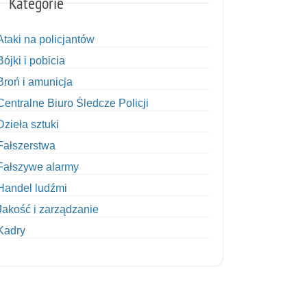
Kategorie
Ataki na policjantów
Bójki i pobicia
Broń i amunicja
Centralne Biuro Śledcze Policji
Dzieła sztuki
Fałszerstwa
Fałszywe alarmy
Handel ludźmi
Jakość i zarządzanie
Kadry
Kobiety w Policji
Korupcja
Kradzież