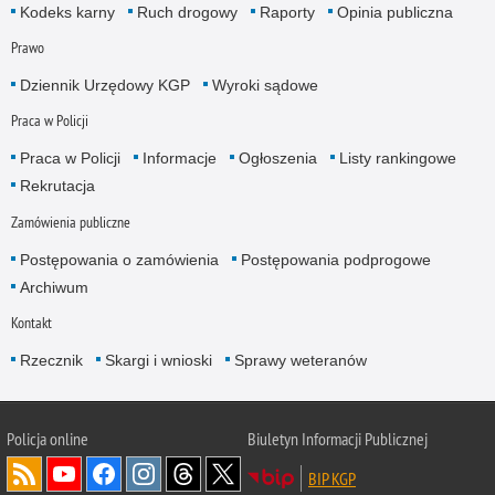
Kodeks karny
Ruch drogowy
Raporty
Opinia publiczna
Prawo
Dziennik Urzędowy KGP
Wyroki sądowe
Praca w Policji
Praca w Policji
Informacje
Ogłoszenia
Listy rankingowe
Rekrutacja
Zamówienia publiczne
Postępowania o zamówienia
Postępowania podprogowe
Archiwum
Kontakt
Rzecznik
Skargi i wnioski
Sprawy weteranów
Policja
online
Biuletyn Informacji Publicznej
BIP KGP