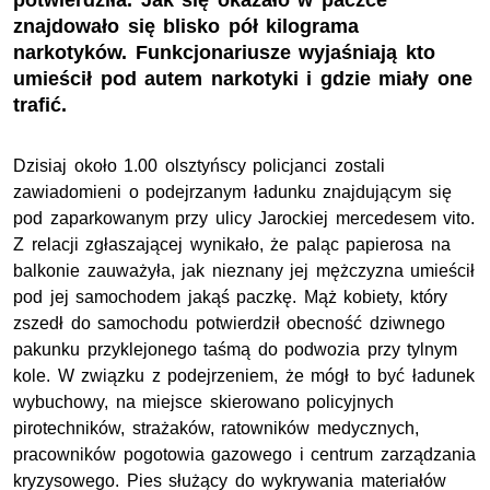
potwierdziła. Jak się okazało w paczce
znajdowało się blisko pół kilograma
narkotyków. Funkcjonariusze wyjaśniają kto
umieścił pod autem narkotyki i gdzie miały one
trafić.
Dzisiaj około 1.00 olsztyńscy policjanci zostali
zawiadomieni o podejrzanym ładunku znajdującym się
pod zaparkowanym przy ulicy Jarockiej mercedesem vito.
Z relacji zgłaszającej wynikało, że paląc papierosa na
balkonie zauważyła, jak nieznany jej mężczyzna umieścił
pod jej samochodem jakąś paczkę. Mąż kobiety, który
zszedł do samochodu potwierdził obecność dziwnego
pakunku przyklejonego taśmą do podwozia przy tylnym
kole. W związku z podejrzeniem, że mógł to być ładunek
wybuchowy, na miejsce skierowano policyjnych
pirotechników, strażaków, ratowników medycznych,
pracowników pogotowia gazowego i centrum zarządzania
kryzysowego. Pies służący do wykrywania materiałów