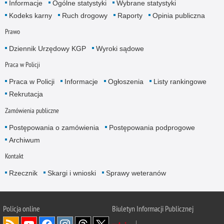
Informacje
Ogólne statystyki
Wybrane statystyki
Kodeks karny
Ruch drogowy
Raporty
Opinia publiczna
Prawo
Dziennik Urzędowy KGP
Wyroki sądowe
Praca w Policji
Praca w Policji
Informacje
Ogłoszenia
Listy rankingowe
Rekrutacja
Zamówienia publiczne
Postępowania o zamówienia
Postępowania podprogowe
Archiwum
Kontakt
Rzecznik
Skargi i wnioski
Sprawy weteranów
Policja
online
Biuletyn Informacji Publicznej