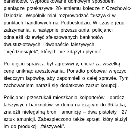
banknotów. Wyprodukowane domowym sposobem
pieniądze przekazywał 28-letniemu koledze z Czechowic-
Dziedzic. Wspólnik miał rozprowadzać fałszywki w
punktach handlowych na Podbeskidziu. W czasie jego
zatrzymania, a następnie przeszukania, policjanci
odnaleźli dziewięć sfałszowanych banknotów
dwustuzłotowych i dwanaście fałszywych
"pięćdziesiątek", których nie zdążył upłynnić.
Po ujęciu sprawca był agresywny, chciał za wszelką
cenę uniknąć aresztowania. Ponadto próbował wręczyć
śledczym łapówkę, aby zapomnieli o całej sprawie. Tym
zachowaniem naraził się dodatkowo zarzut korupcji.
Policjanci przeszukali mieszkania kolporterów i oprócz
fałszywych banknotów, w domu należącym do 36-latka,
znaleźli nielegalną broń i amunicję – dwa pistolety i 27
sztuk amunicji. Zabezpieczono także sprzęt, który służył
im do produkcji „fałszywek”.