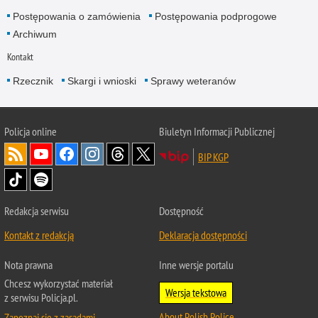
Postępowania o zamówienia
Postępowania podprogowe
Archiwum
Kontakt
Rzecznik
Skargi i wnioski
Sprawy weteranów
Policja
online
Biuletyn Informacji Publicznej
BIP KGP
Redakcja serwisu
Dostępność
Kontakt z redakcją
Deklaracja dostępności
Nota prawna
Inne wersje portalu
Chcesz wykorzystać materiał
Wersja tekstowa
z serwisu Policja.pl.
About Polish Police
Zapoznaj się z zasadami