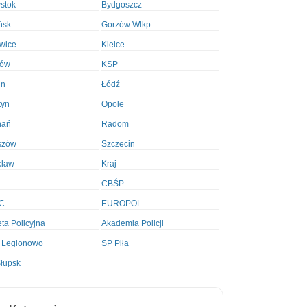
ystok
Bydgoszcz
ńsk
Gorzów Wlkp.
wice
Kielce
ków
KSP
in
Łódź
tyn
Opole
nań
Radom
szów
Szczecin
cław
Kraj
CBŚP
C
EUROPOL
ta Policyjna
Akademia Policji
 Legionowo
SP Piła
łupsk