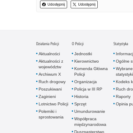
Udostępnij
Udostępnij
Działania Policji
O Policji
Statystyka
Aktualności
Jednostki
Informac
Aktualności z
Kierownictwo
Ogólne st
województw
Komenda Główna
Wybrane
Archiwum X
Policji
statystyki
Ruch drogowy
Organizacja
Kodeks k
Poszukiwani
Policja w III RP
Ruch dr
Zaginieni
Historia
Raporty
Lotnictwo Policji
Sprzęt
Opinia p
Polemiki i
Umundurowanie
sprostowania
Współpraca
międzynarodowa
Duszpasterstwo