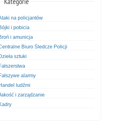
Kategorie
Ataki na policjantów
Bójki i pobicia
Broń i amunicja
Centralne Biuro Śledcze Policji
Dzieła sztuki
Fałszerstwa
Fałszywe alarmy
Handel ludźmi
Jakość i zarządzanie
Kadry
Kobiety w Policji
Korupcja
Kradzież