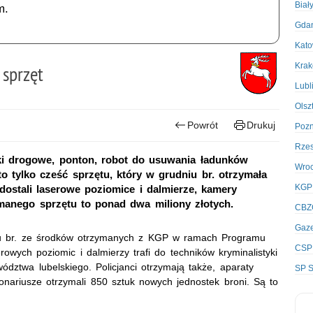
Biał
m.
Gda
Kato
Kra
 sprzęt
Lubl
Olsz
Powrót
Drukuj
Poz
Rze
tki drogowe, ponton, robot do usuwania ładunków
Wro
o tylko cześć sprzętu, który w grudniu br. otrzymała
KGP
dostali laserowe poziomice i dalmierze, kamery
ymanego sprzętu to ponad dwa miliony złotych.
CBZ
Gaze
niu br. ze środków otrzymanych z KGP w ramach Programu
CSP
owych poziomic i dalmierzy trafi do techników kryminalistyki
dztwa lubelskiego. Policjanci otrzymają także, aparaty
SP S
onariusze otrzymali 850 sztuk nowych jednostek broni. Są to