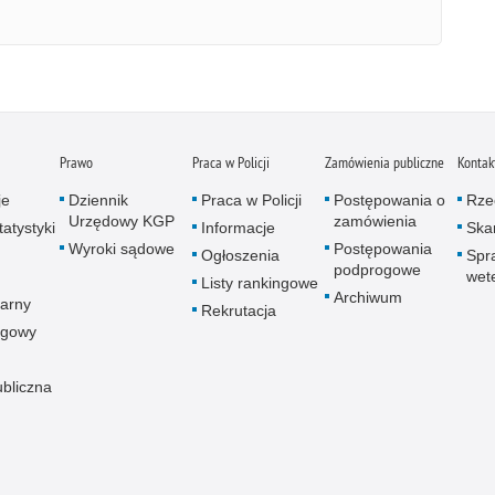
Prawo
Praca w Policji
Zamówienia publiczne
Kontak
je
Dziennik
Praca w Policji
Postępowania o
Rze
Urzędowy KGP
zamówienia
atystyki
Informacje
Skar
Wyroki sądowe
Postępowania
Ogłoszenia
Spr
podprogowe
wet
Listy rankingowe
Archiwum
arny
Rekrutacja
ogowy
ubliczna