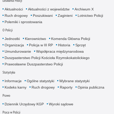
Działania Policji
Aktualności
Aktualności z województw
Archiwum X
Ruch drogowy
Poszukiwani
Zaginieni
Lotnictwo Policji
Polemiki i sprostowania
O Policji
Jednostki
Kierownictwo
Komenda Główna Policji
Organizacja
Policja w III RP
Historia
Sprzęt
Umundurowanie
Współpraca międzynarodowa
Duszpasterstwo Policji Kościoła Rzymskokatolickiego
Prawosławne Duszpasterstwo Policji
Statystyka
Informacje
Ogólne statystyki
Wybrane statystyki
Kodeks karny
Ruch drogowy
Raporty
Opinia publiczna
Prawo
Dziennik Urzędowy KGP
Wyroki sądowe
Praca w Policji