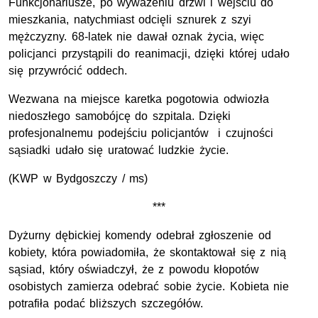
Funkcjonariusze, po wyważeniu drzwi i wejściu do
mieszkania, natychmiast odcięli sznurek z szyi
mężczyzny. 68-latek nie dawał oznak życia, więc
policjanci przystąpili do reanimacji, dzięki której udało
się przywrócić oddech.
Wezwana na miejsce karetka pogotowia odwiozła
niedoszłego samobójcę do szpitala. Dzięki
profesjonalnemu podejściu policjantów i czujności
sąsiadki udało się uratować ludzkie życie.
(KWP w Bydgoszczy / ms)
***
Dyżurny dębickiej komendy odebrał zgłoszenie od
kobiety, która powiadomiła, że skontaktował się z nią
sąsiad, który oświadczył, że z powodu kłopotów
osobistych zamierza odebrać sobie życie. Kobieta nie
potrafiła podać bliższych szczegółów.