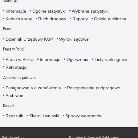
Statystyka
Informacje
Ogólne statystyki
Wybrane statystyki
Kodeks karny
Ruch drogowy
Raporty
Opinia publiczna
Prawo
Dziennik Urzędowy KGP
Wyroki sądowe
Praca w Policji
Praca w Policji
Informacje
Ogłoszenia
Listy rankingowe
Rekrutacja
Zamówienia publiczne
Postępowania o zamówienia
Postępowania podprogowe
Archiwum
Kontakt
Rzecznik
Skargi i wnioski
Sprawy weteranów
Policja
online
Biuletyn Informacji Publicznej