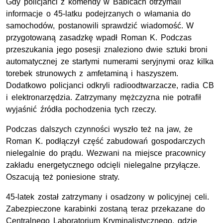
Gdy policjanci z komendy w Babicach otrzymali
informacje o 45-latku podejrzanych o włamania do
samochodów, postanowili sprawdzić wiadomość. W
przygotowaną zasadzkę wpadł Roman K. Podczas
przeszukania jego posesji znaleziono dwie sztuki broni
automatycznej ze startymi numerami seryjnymi oraz kilka
torebek strunowych z amfetaminą i haszyszem.
Dodatkowo policjanci odkryli radioodtwarzacze, radia CB
i elektronarzędzia. Zatrzymany mężczyzna nie potrafił
wyjaśnić źródła pochodzenia tych rzeczy.
Podczas dalszych czynności wyszło też na jaw, że
Roman K. podłączył część zabudowań gospodarczych
nielegalnie do prądu. Wezwani na miejsce pracownicy
zakładu energetycznego odcięli nielegalne przyłącze.
Oszacują też poniesione straty.
45-latek został zatrzymany i osadzony w policyjnej celi.
Zabezpieczone karabinki zostaną teraz przekazane do
Centralnego Laboratorium Kryminalistycznego, gdzie