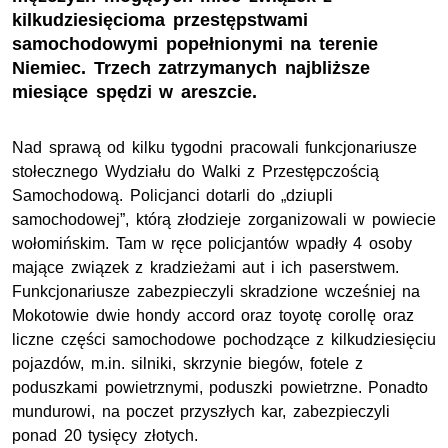
kilkudziesięcioma przestępstwami
samochodowymi popełnionymi na terenie
Niemiec. Trzech zatrzymanych najbliższe
miesiące spędzi w areszcie.
Nad sprawą od kilku tygodni pracowali funkcjonariusze
stołecznego Wydziału do Walki z Przestępczością
Samochodową. Policjanci dotarli do „dziupli
samochodowej”, którą złodzieje zorganizowali w powiecie
wołomińskim. Tam w ręce policjantów wpadły 4 osoby
mające związek z kradzieżami aut i ich paserstwem.
Funkcjonariusze zabezpieczyli skradzione wcześniej na
Mokotowie dwie hondy accord oraz toyotę corollę oraz
liczne części samochodowe pochodzące z kilkudziesięciu
pojazdów, m.in. silniki, skrzynie biegów, fotele z
poduszkami powietrznymi, poduszki powietrzne. Ponadto
mundurowi, na poczet przyszłych kar, zabezpieczyli
ponad 20 tysięcy złotych.