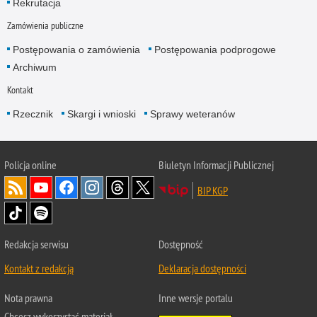
Rekrutacja
Zamówienia publiczne
Postępowania o zamówienia
Postępowania podprogowe
Archiwum
Kontakt
Rzecznik
Skargi i wnioski
Sprawy weteranów
Policja
online
Biuletyn Informacji Publicznej
BIP KGP
Redakcja serwisu
Dostępność
Kontakt z redakcją
Deklaracja dostępności
Nota prawna
Inne wersje portalu
Chcesz wykorzystać materiał