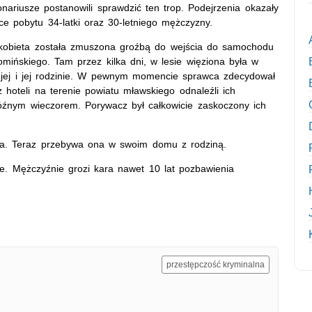
nariusze postanowili sprawdzić ten trop. Podejrzenia okazały
sce pobytu 34-latki oraz 30-letniego mężczyzny.
 kobieta została zmuszona groźbą do wejścia do samochodu
omińskiego. Tam przez kilka dni, w lesie więziona była w
ą jej i jej rodzinie. W pewnym momencie sprawca zdecydował
 hoteli na terenie powiatu mławskiego odnaleźli ich
 późnym wieczorem. Porywacz był całkowicie zaskoczony ich
itala. Teraz przebywa ona w swoim domu z rodziną.
cie. Mężczyźnie grozi kara nawet 10 lat pozbawienia
przestępczość kryminalna