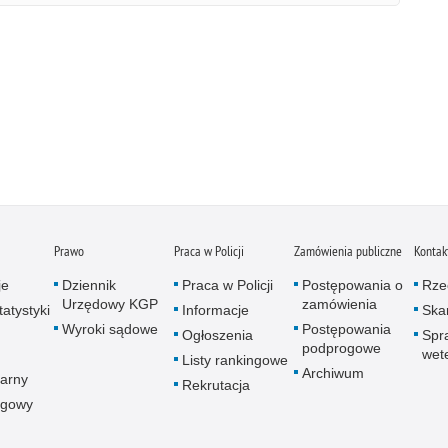
Prawo
Praca w Policji
Zamówienia publiczne
Kontak
je
Dziennik
Praca w Policji
Postępowania o
Rze
Urzędowy KGP
zamówienia
atystyki
Informacje
Skar
Wyroki sądowe
Postępowania
Ogłoszenia
Spr
podprogowe
wet
Listy rankingowe
Archiwum
arny
Rekrutacja
ogowy