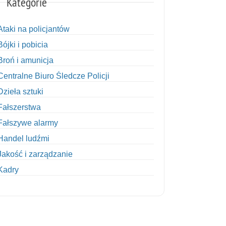
Kategorie
Ataki na policjantów
Bójki i pobicia
Broń i amunicja
Centralne Biuro Śledcze Policji
Dzieła sztuki
Fałszerstwa
Fałszywe alarmy
Handel ludźmi
Jakość i zarządzanie
Kadry
Kobiety w Policji
Korupcja
Kradzież