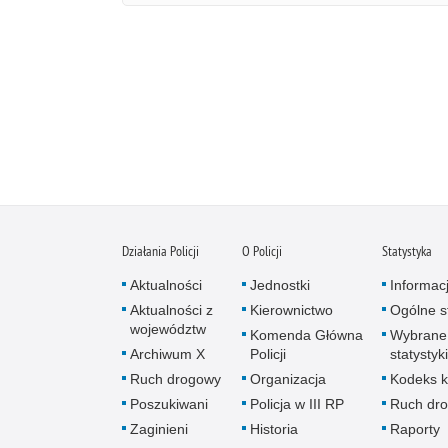
Działania Policji
O Policji
Statystyka
Aktualności
Jednostki
Informac
Aktualności z
Kierownictwo
Ogólne st
województw
Komenda Główna
Wybrane
Archiwum X
Policji
statystyki
Ruch drogowy
Organizacja
Kodeks k
Poszukiwani
Policja w III RP
Ruch dr
Zaginieni
Historia
Raporty