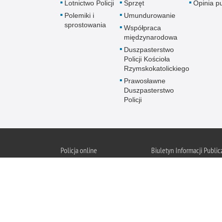
Lotnictwo Policji
Sprzęt
Opinia p
Polemiki i
Umundurowanie
sprostowania
Współpraca
międzynarodowa
Duszpasterstwo
Policji Kościoła
Rzymskokatolickiego
Prawosławne
Duszpasterstwo
Policji
Policja
online
Biuletyn Informacji Public
BIP KGP