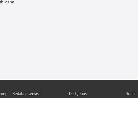
ubliczna
znej
Redakcja serwisu
Dostępność
Nota p
Chcesz 
Kontakt z redakcją
Deklaracja dostępności
z serwis
Zapozna
Polityk