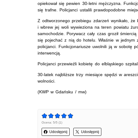
opiekował się pewien 30-letni mężczyzna. Funkcjo
się trafne. Policjanci ustalili prawdopodobne miej
Z odtworzonego przebiegu zdarzeń wynikało, że
i wbrew jej woli wywieziona na teren powiatu żur
samochodzie. Porywacz cały czas groził śmierci
się pojechać z nią do hotelu. Właśnie w jednym z
policjanci. Funkcjonariusze uwolnili ją w sobotę
interwencją.
Policjanci przewieźli kobietę do elbląskiego szp
30-latek najbliższe trzy miesiące spędzi w aresz
wolności.
(KWP w Gdańsku / mw)
Ocena: 5/5 (1)
Udostępnij
Udostępnij