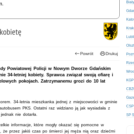
Biał
m.
Gda
Kato
Kra
kobietę
Lubl
Olsz
Powrót
Drukuj
Poz
Rze
endy Powiatowej Policji w Nowym Dworze Gdańskim
Wro
 34-letniej kobiety. Sprawca związał swoją ofiarę i
KGP
elowych pokojach. Zatrzymanemu grozi do 10 lat
CBZ
Gaze
zorem. 34-letnia mieszkanka jednej z miejscowości w gminie
CSP
utobusem PKS. Ostatni raz widziano ją jak wysiadała z
jednak nie dotarła.
SP S
szelkie informacje, które mogły okazać się pomocne w
ili, że przez jakiś czas po śmierci jej męża nią oraz dziećmi