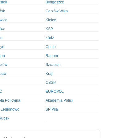
ystok
Bydgoszcz
ńsk
Gorzów Wlkp.
wice
Kielce
ków
KSP
in
Łódź
tyn
Opole
nań
Radom
szów
Szczecin
cław
Kraj
CBŚP
C
EUROPOL
ta Policyjna
Akademia Policji
 Legionowo
SP Piła
łupsk