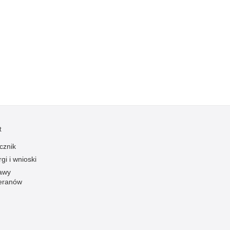
Kradzieże z włamaniem
Kultura
Logistyka, wyposażenie
Materiały wybuchowe
Nagrodzeni policjanci
Napady na banki
Napady na taksówkarzy
Napady na tiry
t
Nielegalny handel farmaceutykami
cznik
Nietrzeźwi kierujący
gi i wnioski
Nietrzeźwi opiekunowie
awy
Nietrzeźwi pracownicy
eranów
Niszczenie mienia
Nowoczesne technologie w pracy Policji
Odpowiedzialność majątkowa Policji