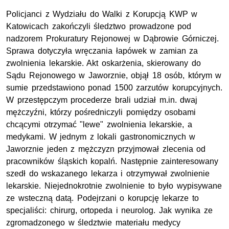
Policjanci z Wydziału do Walki z Korupcją KWP w
Katowicach zakończyli śledztwo prowadzone pod
nadzorem Prokuratury Rejonowej w Dąbrowie Górniczej.
Sprawa dotyczyła wręczania łapówek w zamian za
zwolnienia lekarskie. Akt oskarżenia, skierowany do
Sądu Rejonowego w Jaworznie, objął 18 osób, którym w
sumie przedstawiono ponad 1500 zarzutów korupcyjnych.
W przestępczym procederze brali udział m.in. dwaj
mężczyźni, którzy pośredniczyli pomiędzy osobami
chcącymi otrzymać "lewe" zwolnienia lekarskie, a
medykami. W jednym z lokali gastronomicznych w
Jaworznie jeden z mężczyzn przyjmował zlecenia od
pracowników śląskich kopalń. Następnie zainteresowany
szedł do wskazanego lekarza i otrzymywał zwolnienie
lekarskie. Niejednokrotnie zwolnienie to było wypisywane
ze wsteczną datą. Podejrzani o korupcję lekarze to
specjaliści: chirurg, ortopeda i neurolog. Jak wynika ze
zgromadzonego w śledztwie materiału medycy