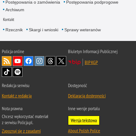
Postępowania o zamówienia
Postępowania podprogowe
Archiwum
Kontakt
Rzecznik
Skargi i wnioski
Sprawy weteranów
Policja
online
Biuletyn Informacji Publicznej
BIP KGP
Redakcja serwisu
Dostępność
Kontakt z redakcją
Deklaracja dostępności
Nota prawna
Inne wersje portalu
Chcesz wykorzystać materiał
Wersja tekstowa
z serwisu Policja.pl.
About Polish Police
Zapoznaj się z zasadami