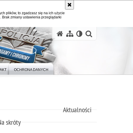
ych plików, to zgadzasz się na ich użycie
. Brak zmiany ustawienia przeglądarki
otwórz wysz
AKT
OCHRONA DANYCH
Aktualności
Na skróty