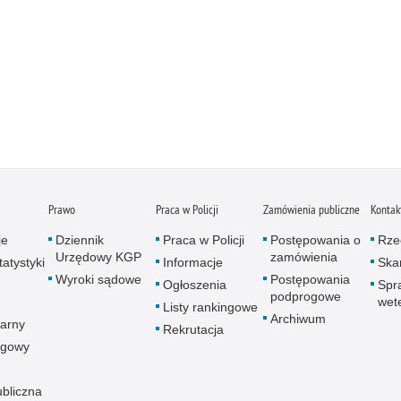
Prawo
Praca w Policji
Zamówienia publiczne
Kontak
je
Dziennik
Praca w Policji
Postępowania o
Rze
Urzędowy KGP
zamówienia
atystyki
Informacje
Skar
Wyroki sądowe
Postępowania
Ogłoszenia
Spr
podprogowe
wet
Listy rankingowe
Archiwum
arny
Rekrutacja
ogowy
ubliczna