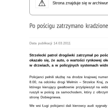
Strona znajduje się w archiwu
Po pościgu zatrzymano kradzione
Data publikacji 14.03.2011
Strzelecki patrol drogówki zatrzymał po poś
okazało się, że auto, o wartości rynkowej ok
w drzwiach, a w policyjnych systemach widn
Policjanci pełnili służbę na drodze krajowej num
8.00, na odcinku drogi Wełmin – Strzelce Kraj, 
którego kierujący gwałtownie przyśpieszył na widok
ruszyli w pościg za samochodem, który z olbrzym
stronę Dobiegniewa.
We wsi Ługi policjanci dali kierowcy audi sygnał