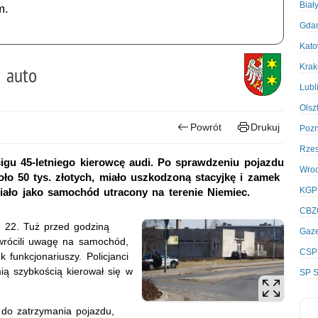
Biał
m.
Gda
Kato
Kra
 auto
Lubl
Olsz
Powrót
Drukuj
Poz
Rze
cigu 45-letniego kierowcę audi. Po sprawdzeniu pojazdu
Wro
oło 50 tys. złotych, miało uszkodzoną stacyjkę i zamek
KGP
iało jako samochód utracony na terenie Niemiec.
CBZ
er 22. Tuż przed godziną
Gaze
zwrócili uwagę na samochód,
CSP
 funkcjonariuszy. Policjanci
ią szybkością kierował się w
SP S
y do zatrzymania pojazdu,