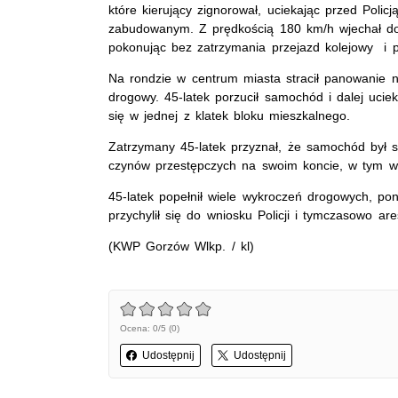
które kierujący zignorował, uciekając przed Poli
zabudowanym. Z prędkością 180 km/h wjechał do 
pokonując bez zatrzymania przejazd kolejowy i pr
Na rondzie w centrum miasta stracił panowanie 
drogowy. 45-latek porzucił samochód i dalej uciekał
się w jednej z klatek bloku mieszkalnego.
Zatrzymany 45-latek przyznał, że samochód był s
czynów przestępczych na swoim koncie, w tym wł
45-latek popełnił wiele wykroczeń drogowych, p
przychylił się do wniosku Policji i tymczasowo ar
(KWP Gorzów Wlkp. / kl)
Ocena: 0/5 (0)
Udostępnij
Udostępnij