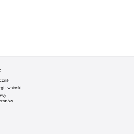
Kradzieże z włamaniem
Kultura
Logistyka, wyposażenie
Materiały wybuchowe
Nagrodzeni policjanci
Napady na banki
Napady na taksówkarzy
Napady na tiry
t
Nielegalny handel farmaceutykami
cznik
Nietrzeźwi kierujący
gi i wnioski
awy
Nietrzeźwi opiekunowie
eranów
Nietrzeźwi pracownicy
Niszczenie mienia
Nowoczesne technologie w pracy Policji
Odpowiedzialność majątkowa Policji