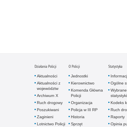
Działania Policji
O Policji
Statystyka
Aktualności
Jednostki
Informac
Aktualności z
Kierownictwo
Ogólne st
województw
Komenda Główna
Wybrane
Archiwum X
Policji
statystyki
Ruch drogowy
Organizacja
Kodeks k
Poszukiwani
Policja w III RP
Ruch dr
Zaginieni
Historia
Raporty
Lotnictwo Policji
Sprzęt
Opinia p