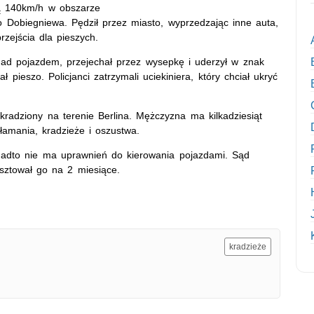
cją 140km/h w obszarze
Dobiegniewa. Pędził przez miasto, wyprzedzając inne auta,
zejścia dla pieszych.
nad pojazdem, przejechał przez wysepkę i uderzył w znak
 pieszo. Policjanci zatrzymali uciekiniera, który chciał ukryć
kradziony na terenie Berlina. Mężczyzna ma kilkadziesiąt
amania, kradzieże i oszustwa.
onadto nie ma uprawnień do kierowania pojazdami. Sąd
esztował go na 2 miesiące.
kradzieże