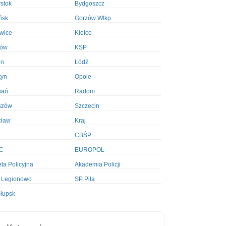
ystok
Bydgoszcz
ńsk
Gorzów Wlkp.
wice
Kielce
ków
KSP
in
Łódź
tyn
Opole
nań
Radom
szów
Szczecin
cław
Kraj
CBŚP
C
EUROPOL
ta Policyjna
Akademia Policji
 Legionowo
SP Piła
łupsk