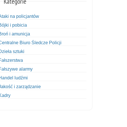
Kategorie
Ataki na policjantów
Bójki i pobicia
Broń i amunicja
Centralne Biuro Śledcze Policji
Dzieła sztuki
Fałszerstwa
Fałszywe alarmy
Handel ludźmi
Jakość i zarządzanie
Kadry
Kobiety w Policji
Korupcja
Kradzież