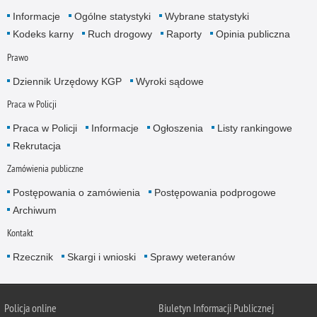
Informacje
Ogólne statystyki
Wybrane statystyki
Kodeks karny
Ruch drogowy
Raporty
Opinia publiczna
Prawo
Dziennik Urzędowy KGP
Wyroki sądowe
Praca w Policji
Praca w Policji
Informacje
Ogłoszenia
Listy rankingowe
Rekrutacja
Zamówienia publiczne
Postępowania o zamówienia
Postępowania podprogowe
Archiwum
Kontakt
Rzecznik
Skargi i wnioski
Sprawy weteranów
Policja
online
Biuletyn Informacji Publicznej