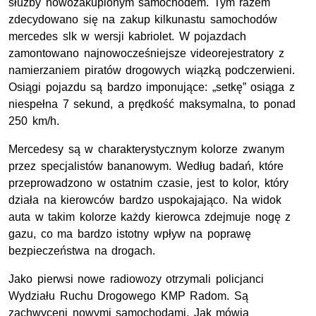
służby nowozakupionym samochodem. Tym razem
zdecydowano się na zakup kilkunastu samochodów
mercedes slk w wersji kabriolet. W pojazdach
zamontowano najnowocześniejsze videorejestratory z
namierzaniem piratów drogowych wiązką podczerwieni.
Osiągi pojazdu są bardzo imponujące: „setkę” osiąga z
niespełna 7 sekund, a prędkość maksymalna, to ponad
250 km/h.
Mercedesy są w charakterystycznym kolorze zwanym
przez specjalistów bananowym. Według badań, które
przeprowadzono w ostatnim czasie, jest to kolor, który
działa na kierowców bardzo uspokajająco. Na widok
auta w takim kolorze każdy kierowca zdejmuje nogę z
gazu, co ma bardzo istotny wpływ na poprawę
bezpieczeństwa na drogach.
Jako pierwsi nowe radiowozy otrzymali policjanci
Wydziału Ruchu Drogowego KMP Radom. Są
zachwyceni nowymi samochodami. Jak mówią