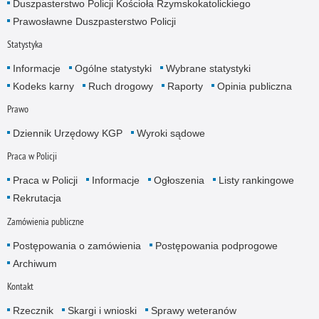
Duszpasterstwo Policji Kościoła Rzymskokatolickiego
Prawosławne Duszpasterstwo Policji
Statystyka
Informacje
Ogólne statystyki
Wybrane statystyki
Kodeks karny
Ruch drogowy
Raporty
Opinia publiczna
Prawo
Dziennik Urzędowy KGP
Wyroki sądowe
Praca w Policji
Praca w Policji
Informacje
Ogłoszenia
Listy rankingowe
Rekrutacja
Zamówienia publiczne
Postępowania o zamówienia
Postępowania podprogowe
Archiwum
Kontakt
Rzecznik
Skargi i wnioski
Sprawy weteranów