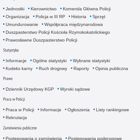
Jednostki
Kierownictwo
Komenda Główna Policji
Organizacja
Policja w III RP
Historia
Sprzęt
Umundurowanie
Współpraca międzynarodowa
Duszpasterstwo Policji Kościoła Rzymskokatolickiego
Prawosławne Duszpasterstwo Policji
Statystyka
Informacje
Ogólne statystyki
Wybrane statystyki
Kodeks karny
Ruch drogowy
Raporty
Opinia publiczna
Prawo
Dziennik Urzędowy KGP
Wyroki sądowe
Praca w Policji
Praca w Policji
Informacje
Ogłoszenia
Listy rankingowe
Rekrutacja
Zamówienia publiczne
Postępowania o zamówienia
Postępowania podprogowe