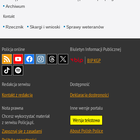
Archiwum
Kontakt
Rzecznik
Skargi i wnioski
Sprawy weteranów
Policja
online
Biuletyn Informacji Publicznej
BIP KGP
Redakcja serwisu
Dostępność
Kontakt z redakcją
Deklaracja dostępności
Nota prawna
Inne wersje portalu
Chcesz wykorzystać materiał
Wersja tekstowa
z serwisu Policja.pl.
About Polish Police
Zapoznaj się z zasadami
Polityka prywatności