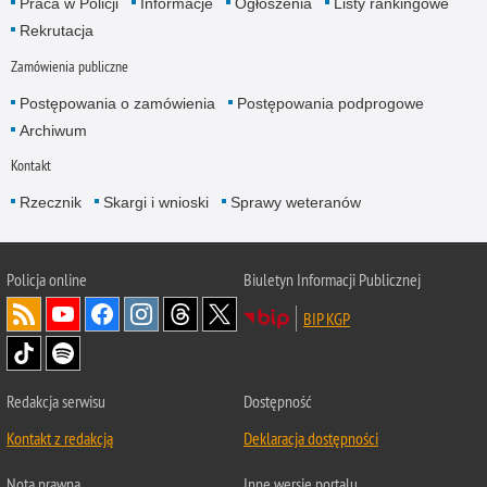
Praca w Policji
Informacje
Ogłoszenia
Listy rankingowe
Rekrutacja
Zamówienia publiczne
Postępowania o zamówienia
Postępowania podprogowe
Archiwum
Kontakt
Rzecznik
Skargi i wnioski
Sprawy weteranów
Policja
online
Biuletyn Informacji Publicznej
BIP KGP
Redakcja serwisu
Dostępność
Kontakt z redakcją
Deklaracja dostępności
Nota prawna
Inne wersje portalu