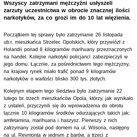
Wszyscy zatrzymani mężczyźni usłyszeli
zarzuty uczestnictwa w obrocie znacznej ilości
narkotyków, za co grozi im do 10 lat więzienia.
Początkiem tej sprawy było zatrzymanie 26 listopada
ub.r. mieszkańca Strzelec Opolskich, który przywiózł z
Holandii ponad 8 kilogramów marihuany przeznaczonych
na handel. Kolejne narkotyki policjanci zabezpieczyli w
jego domu. Łącznie, za pośrednictwem tego mężczyzny,
na krajowy rynek miało trafić ponad 9 kilogramów
narkotyków o wartości blisko 300 tys. złotych.
Kolejnym etapem tego śledztwa było zatrzymanie 22
lutego br. trzech mieszkańców Opola, którzy, jak wynikało
z ustaleń, przyczynili się do wprowadzenia do obrotu
łącznie 10 kilogramów środków odurzających takich jak:
amfetamina, marihuana i haszysz. Pierwszy z nich
zatrzymany został pod domem na ul. Wilsona, następny
na ul. Reymonta w jednym z barów, a trzeci z