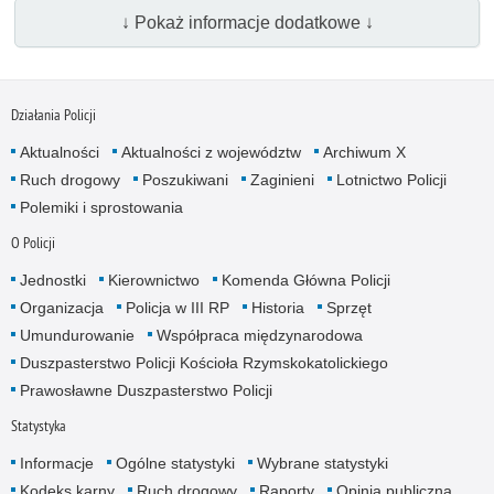
↓ Pokaż informacje dodatkowe ↓
Działania Policji
Aktualności
Aktualności z województw
Archiwum X
Ruch drogowy
Poszukiwani
Zaginieni
Lotnictwo Policji
Polemiki i sprostowania
O Policji
Jednostki
Kierownictwo
Komenda Główna Policji
Organizacja
Policja w III RP
Historia
Sprzęt
Umundurowanie
Współpraca międzynarodowa
Duszpasterstwo Policji Kościoła Rzymskokatolickiego
Prawosławne Duszpasterstwo Policji
Statystyka
Informacje
Ogólne statystyki
Wybrane statystyki
Kodeks karny
Ruch drogowy
Raporty
Opinia publiczna