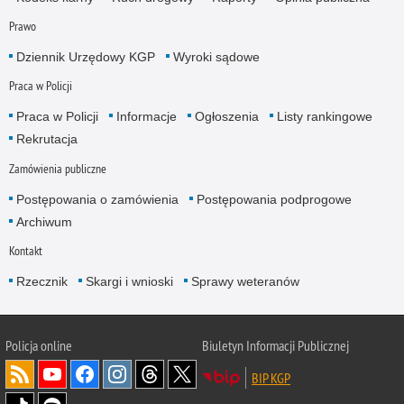
Prawo
Dziennik Urzędowy KGP
Wyroki sądowe
Praca w Policji
Praca w Policji
Informacje
Ogłoszenia
Listy rankingowe
Rekrutacja
Zamówienia publiczne
Postępowania o zamówienia
Postępowania podprogowe
Archiwum
Kontakt
Rzecznik
Skargi i wnioski
Sprawy weteranów
Policja
online
Biuletyn Informacji Publicznej
BIP KGP