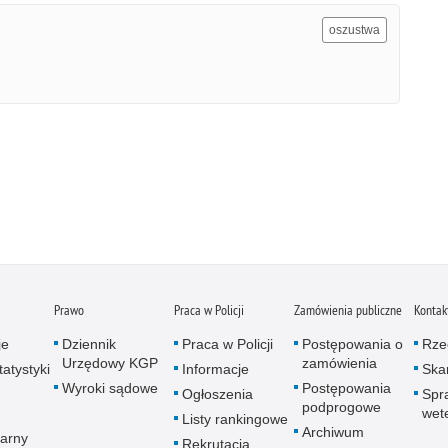
oszustwa
Prawo
Praca w Policji
Zamówienia publiczne
Kontak
je
Dziennik
Praca w Policji
Postępowania o
Rze
Urzędowy KGP
zamówienia
atystyki
Informacje
Skar
Wyroki sądowe
Postępowania
Ogłoszenia
Spr
podprogowe
wet
Listy rankingowe
Archiwum
arny
Rekrutacja