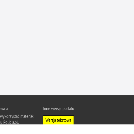
Ofiarni i odważni
Opinia publiczna
Oszustwa
Pedofilia, pornografia dziecięca
Piractwo przemysłowe
Podrabianie znaków towarowych
Pogryzienia przez psy
Polemiki i sprostowania
Policja inaczej
Policjant z pasją
Porwania
rawna
Inne wersje portalu
Pożary i podpalenia
wykorzystać materiał
Wersja tekstowa
Pranie brudnych pieniędzy
u Policja.pl.
Prawa człowieka
About Polish Police
j się z zasadami