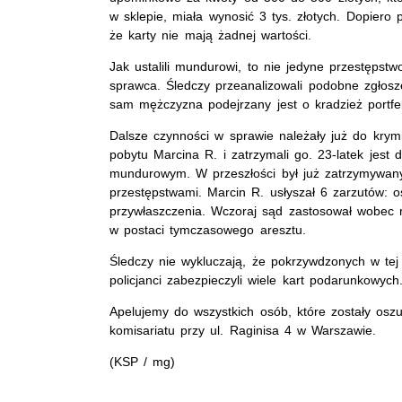
w sklepie, miała wynosić 3 tys. złotych. Dopiero 
że karty nie mają żadnej wartości.
Jak ustalili mundurowi, to nie jedyne przestępstwo
sprawca. Śledczy przeanalizowali podobne zgłoszen
sam mężczyzna podejrzany jest o kradzież portfel
Dalsze czynności w sprawie należały już do krymi
pobytu Marcina R. i zatrzymali go. 23-latek jes
mundurowym. W przeszłości był już zatrzymywan
przestępstwami. Marcin R. usłyszał 6 zarzutów: o
przywłaszczenia. Wczoraj sąd zastosował wobec
w postaci tymczasowego aresztu.
Śledczy nie wykluczają, że pokrzywdzonych w te
policjanci zabezpieczyli wiele kart podarunkowych
Apelujemy do wszystkich osób, które zostały osz
komisariatu przy ul. Raginisa 4 w Warszawie.
(KSP / mg)