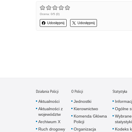
Ocena: 0/5 (0)
Udostępnij
Udostępnij
Działania Policji
O Policji
Statystyka
Aktualności
Jednostki
Informac
Aktualności z
Kierownictwo
Ogólne st
województw
Komenda Główna
Wybrane
Archiwum X
Policji
statystyki
Ruch drogowy
Organizacja
Kodeks k