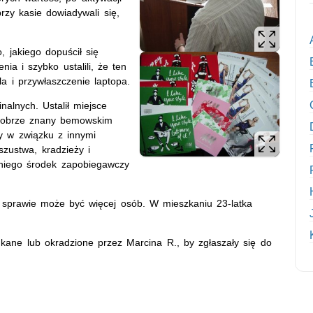
przy kasie dowiadywali się,
, jakiego dopuścił się
ia i szybko ustalili, że ten
a i przywłaszczenie laptopa.
nalnych. Ustalił miejsce
t dobrze znany bemowskim
y w związku z innymi
szustwa, kradzieży i
 niego środek zapobiegawczy
j sprawie może być więcej osób. W mieszkaniu 23-latka
.
ukane lub okradzione przez Marcina R., by zgłaszały się do