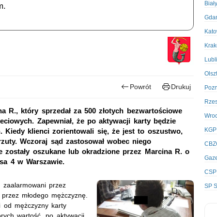
Biał
m.
Gda
Kato
Kra
Lubl
Olsz
Powrót
Drukuj
Poz
Rze
a R., który sprzedał za 500 złotych bezwartościowe
Wro
eciowych. Zapewniał, że po aktywacji karty będzie
KGP
Kiedy klienci zorientowali się, że jest to oszustwo,
zarzuty. Wczoraj sąd zastosował wobec niego
CBZ
e zostały oszukane lub okradzione przez Marcina R. o
Gaze
isa 4 w Warszawie.
CSP
li zaalarmowani przez
SP S
i przez młodego mężczyznę.
ni od mężczyzny karty
rych wartość, po aktywacji