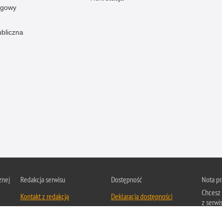
ogowy
ubliczna
znej
Redakcja serwisu
Dostępność
Nota p
Chcesz 
Kontakt z redakcją
Deklaracja dostępności
z serwis
Zapozna