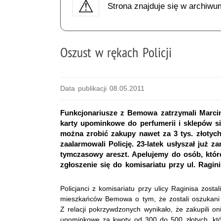
Strona znajduje się w archiwu
Oszust w rękach Policji
Data publikacji 08.05.2011
Funkcjonariusze z Bemowa zatrzymali Marcin
karty upominkowe do perfumerii i sklepów si
można zrobić zakupy nawet za 3 tys. złotych. 
zaalarmowali Policję. 23-latek usłyszał już 
tymczasowy areszt. Apelujemy do osób, któr
zgłoszenie się do komisariatu przy ul. Ragin
Policjanci z komisariatu przy ulicy Raginisa zosta
mieszkańców Bemowa o tym, że zostali oszukan
Z relacji pokrzywdzonych wynikało, że zakupili o
upominkowe za kwoty od 300 do 500 złotych, któ