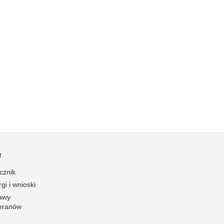
Kradzieże z włamaniem
Kultura
Logistyka, wyposażenie
Materiały wybuchowe
Nagrodzeni policjanci
Napady na banki
Napady na taksówkarzy
Napady na tiry
Nielegalny handel farmaceutykami
Nietrzeźwi kierujący
t
Nietrzeźwi opiekunowie
cznik
Nietrzeźwi pracownicy
gi i wnioski
Niszczenie mienia
awy
eranów
Nowoczesne technologie w pracy Policji
Odpowiedzialność majątkowa Policji