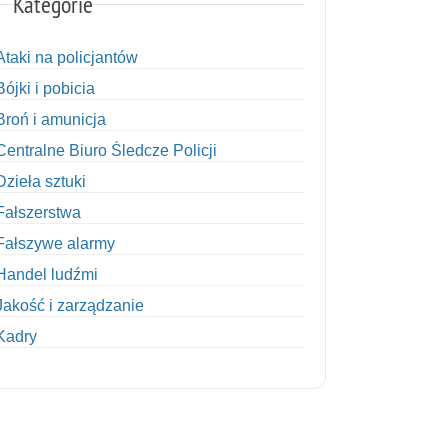
Kategorie
Ataki na policjantów
Bójki i pobicia
Broń i amunicja
Centralne Biuro Śledcze Policji
Dzieła sztuki
Fałszerstwa
Fałszywe alarmy
Handel ludźmi
Jakość i zarządzanie
Kadry
Kobiety w Policji
Korupcja
Kradzież