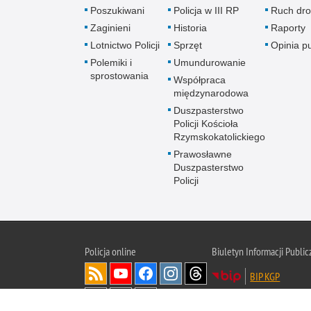
Poszukiwani
Policja w III RP
Ruch dr
Zaginieni
Historia
Raporty
Lotnictwo Policji
Sprzęt
Opinia p
Polemiki i
Umundurowanie
sprostowania
Współpraca
międzynarodowa
Duszpasterstwo
Policji Kościoła
Rzymskokatolickiego
Prawosławne
Duszpasterstwo
Policji
Policja
online
Biuletyn Informacji Public
BIP KGP