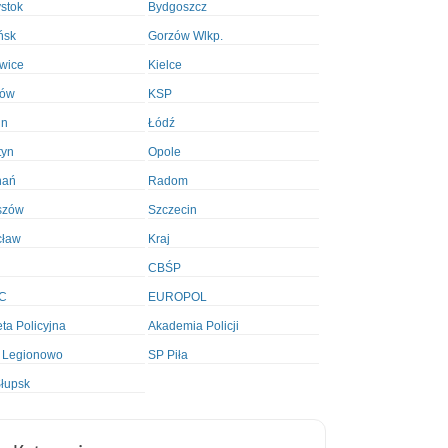
ystok
Bydgoszcz
ńsk
Gorzów Wlkp.
wice
Kielce
ków
KSP
in
Łódź
tyn
Opole
nań
Radom
szów
Szczecin
cław
Kraj
CBŚP
C
EUROPOL
ta Policyjna
Akademia Policji
 Legionowo
SP Piła
łupsk