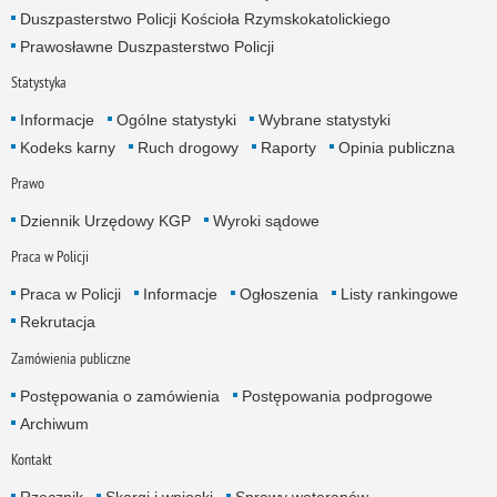
Duszpasterstwo Policji Kościoła Rzymskokatolickiego
Prawosławne Duszpasterstwo Policji
Statystyka
Informacje
Ogólne statystyki
Wybrane statystyki
Kodeks karny
Ruch drogowy
Raporty
Opinia publiczna
Prawo
Dziennik Urzędowy KGP
Wyroki sądowe
Praca w Policji
Praca w Policji
Informacje
Ogłoszenia
Listy rankingowe
Rekrutacja
Zamówienia publiczne
Postępowania o zamówienia
Postępowania podprogowe
Archiwum
Kontakt
Rzecznik
Skargi i wnioski
Sprawy weteranów