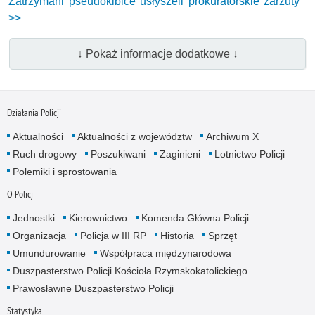
Zatrzymani pseudokibice usłyszeli prokuratorskie zarzuty
>>
↓ Pokaż informacje dodatkowe ↓
Działania Policji
Aktualności
Aktualności z województw
Archiwum X
Ruch drogowy
Poszukiwani
Zaginieni
Lotnictwo Policji
Polemiki i sprostowania
O Policji
Jednostki
Kierownictwo
Komenda Główna Policji
Organizacja
Policja w III RP
Historia
Sprzęt
Umundurowanie
Współpraca międzynarodowa
Duszpasterstwo Policji Kościoła Rzymskokatolickiego
Prawosławne Duszpasterstwo Policji
Statystyka