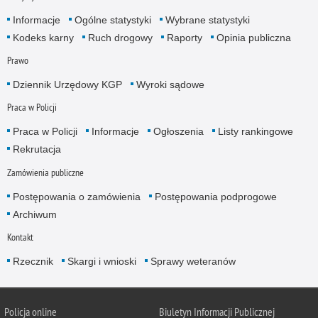
Informacje
Ogólne statystyki
Wybrane statystyki
Kodeks karny
Ruch drogowy
Raporty
Opinia publiczna
Prawo
Dziennik Urzędowy KGP
Wyroki sądowe
Praca w Policji
Praca w Policji
Informacje
Ogłoszenia
Listy rankingowe
Rekrutacja
Zamówienia publiczne
Postępowania o zamówienia
Postępowania podprogowe
Archiwum
Kontakt
Rzecznik
Skargi i wnioski
Sprawy weteranów
Policja
online
Biuletyn Informacji Publicznej