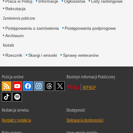
Praca w Policji
Informacje
Ogłoszenia
Listy rankingowe
Rekrutacja
Zamówienia publiczne
Postępowania o zamówienia
Postępowania podprogowe
Archiwum
Kontakt
Rzecznik
Skargi i wnioski
Sprawy weteranów
Policja
online
Biuletyn Informacji Publicznej
BIP KGP
Redakcja serwisu
Dostępność
Kontakt z redakcją
Deklaracja dostępności
Nota prawna
Inne wersje portalu