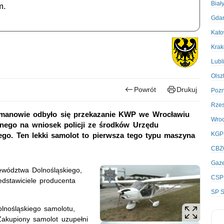
Biał
m.
Gda
Kato
Kra
Lubl
Olsz
Powrót
Drukuj
Poz
Rze
ymanowie odbyło się przekazanie KWP we Wrocławiu
Wro
onego na wniosek policji ze środków Urzędu
KGP
go. Ten lekki samolot to pierwsza tego typu maszyna
CBZ
Gaze
jewództwa Dolnośląskiego,
CSP
dstawiciele producenta
SP S
lnośląskiego samolotu,
 Zakupiony samolot uzupełni