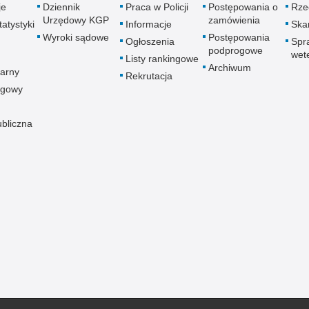
je
Dziennik
Praca w Policji
Postępowania o
Rze
Urzędowy KGP
zamówienia
atystyki
Informacje
Skar
Wyroki sądowe
Postępowania
Ogłoszenia
Spr
podprogowe
wet
Listy rankingowe
Archiwum
arny
Rekrutacja
ogowy
ubliczna