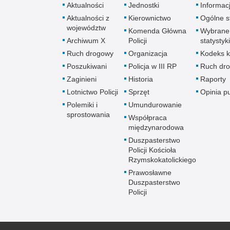
Aktualności
Jednostki
Informac
Aktualności z
Kierownictwo
Ogólne st
województw
Komenda Główna
Wybrane
Archiwum X
Policji
statystyki
Ruch drogowy
Organizacja
Kodeks k
Poszukiwani
Policja w III RP
Ruch dr
Zaginieni
Historia
Raporty
Lotnictwo Policji
Sprzęt
Opinia p
Polemiki i
Umundurowanie
sprostowania
Współpraca
międzynarodowa
Duszpasterstwo
Policji Kościoła
Rzymskokatolickiego
Prawosławne
Duszpasterstwo
Policji