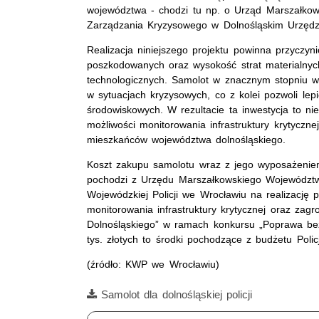
województwa - chodzi tu np. o Urząd Marszałkow
Zarządzania Kryzysowego w Dolnośląskim Urzędz
Realizacja niniejszego projektu powinna przyczyni
poszkodowanych oraz wysokość strat materialnyc
technologicznych. Samolot w znacznym stopniu w
w sytuacjach kryzysowych, co z kolei pozwoli lep
środowiskowych. W rezultacie ta inwestycja to ni
możliwości monitorowania infrastruktury krytyczne
mieszkańców województwa dolnośląskiego.
Koszt zakupu samolotu wraz z jego wyposażeniem 
pochodzi z Urzędu Marszałkowskiego Województwa
Wojewódzkiej Policji we Wrocławiu na realizację 
monitorowania infrastruktury krytycznej oraz za
Dolnośląskiego” w ramach konkursu „Poprawa be
tys. złotych to środki pochodzące z budżetu Policj
(źródło: KWP we Wrocławiu)
Film
Samolot dla dolnośląskiej policji