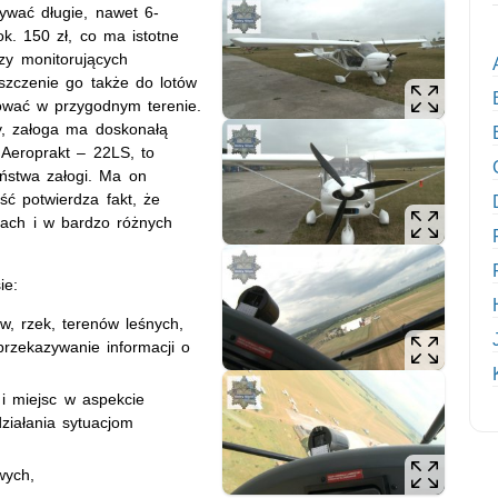
bywać długie, nawet 6-
ok. 150 zł, co ma istotne
zy monitorujących
szczenie go także do lotów
dować w przygodnym terenie.
y, załoga ma doskonałą
 Aeroprakt – 22LS, to
eństwa załogi. Ma on
ść potwierdza fakt, że
tach i w bardzo różnych
ie:
, rzek, terenów leśnych,
rzekazywanie informacji o
 i miejsc w aspekcie
ziałania sytuacjom
wych,