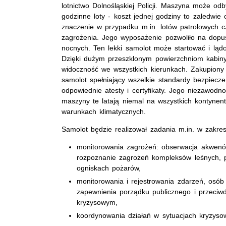
lotnictwo Dolnośląskiej Policji. Maszyna może od
godzinne loty - koszt jednej godziny to zaledwie 
znaczenie w przypadku m.in. lotów patrolowych c
zagrożenia. Jego wyposażenie pozwoliło na dopu
nocnych. Ten lekki samolot może startować i lą
Dzięki dużym przeszklonym powierzchniom kabin
widoczność we wszystkich kierunkach. Zakupiony
samolot spełniający wszelkie standardy bezpiecz
odpowiednie atesty i certyfikaty. Jego niezawodno
maszyny te latają niemal na wszystkich kontynen
warunkach klimatycznych.
Samolot będzie realizował zadania m.in. w zakres
monitorowania zagrożeń: obserwacja akwenów
rozpoznanie zagrożeń kompleksów leśnych, p
ogniskach pożarów,
monitorowania i rejestrowania zdarzeń, osób
zapewnienia porządku publicznego i przeciwd
kryzysowym,
koordynowania działań w sytuacjach kryzyso