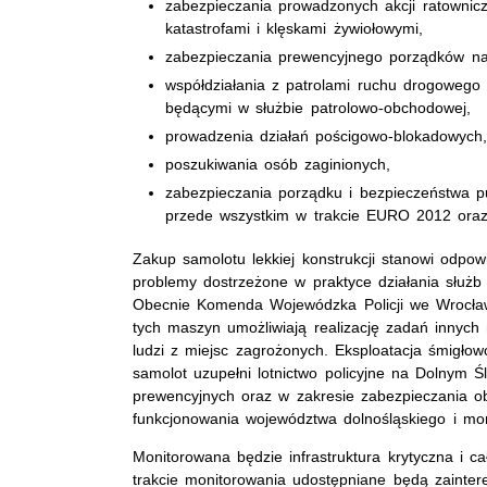
zabezpieczania prowadzonych akcji ratownicz
katastrofami i klęskami żywiołowymi,
zabezpieczania prewencyjnego porządków na
współdziałania z patrolami ruchu drogowego 
będącymi w służbie patrolowo-obchodowej,
prowadzenia działań pościgowo-blokadowych
poszukiwania osób zaginionych,
zabezpieczania porządku i bezpieczeństwa 
przede wszystkim w trakcie EURO 2012 oraz 
Zakup samolotu lekkiej konstrukcji stanowi odpo
problemy dostrzeżone w praktyce działania służb
Obecnie Komenda Wojewódzka Policji we Wrocław
tych maszyn umożliwiają realizację zadań innych 
ludzi z miejsc zagrożonych. Eksploatacja śmigłow
samolot uzupełni lotnictwo policyjne na Dolnym Ś
prewencyjnych oraz w zakresie zabezpieczania obi
funkcjonowania województwa dolnośląskiego i mo
Monitorowana będzie infrastruktura krytyczna i 
trakcie monitorowania udostępniane będą zainte