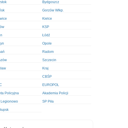
ystok
Bydgoszcz
ńsk
Gorzów Wlkp.
wice
Kielce
ków
KSP
in
Łódź
tyn
Opole
nań
Radom
szów
Szczecin
cław
Kraj
CBŚP
C
EUROPOL
ta Policyjna
Akademia Policji
 Legionowo
SP Piła
łupsk