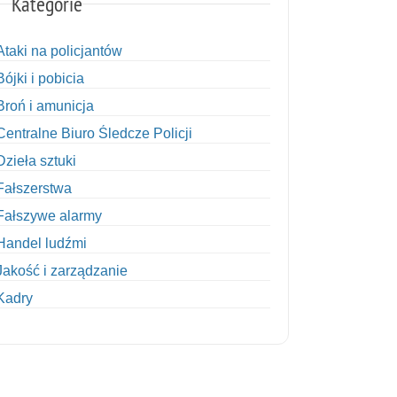
Kategorie
Ataki na policjantów
Bójki i pobicia
Broń i amunicja
Centralne Biuro Śledcze Policji
Dzieła sztuki
Fałszerstwa
Fałszywe alarmy
Handel ludźmi
Jakość i zarządzanie
Kadry
Kobiety w Policji
Korupcja
Kradzież