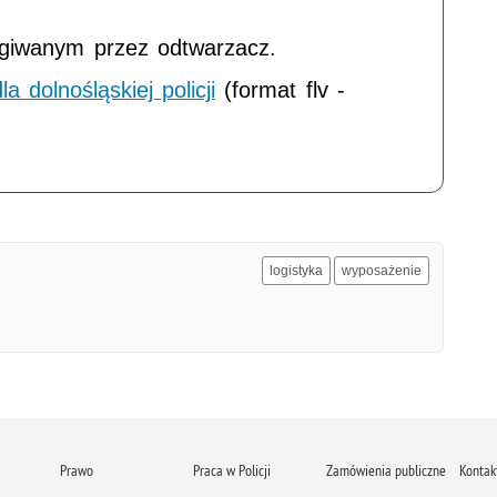
ugiwanym przez odtwarzacz.
a dolnośląskiej policji
(format flv -
logistyka
wyposażenie
Prawo
Praca w Policji
Zamówienia publiczne
Kontak