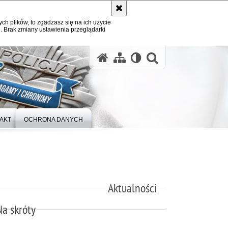
ych plików, to zgadzasz się na ich użycie
. Brak zmiany ustawienia przeglądarki
otwórz wysz
AKT
OCHRONA DANYCH
Aktualności
Na skróty