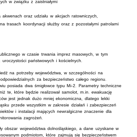
ych w związku z zaistniałymi
 akwenach oraz udziału w akcjach ratowniczych,
na trasach koordynacji służby oraz z pozostałymi patrolami
,
publicznego w czasie trwania imprez masowych, w tym
uroczystości państwowych i kościelnych.
wiedź na potrzeby województwa, w szczególności na
 odpowiedzialnych za bezpieczeństwo całego regionu.
iu posiada dwa śmigłowce typu Mi-2. Parametry techniczne
niż te, które będzie realizował samolot, m.in. ewakuację
ców jest jednak dużo mniej ekonomiczna, dlatego lekki
ląsku przede wszystkim w zakresie działań i zabezpieczeń
ektów i instalacji mających newralgiczne znaczenie dla
nitorowania zagrożeń.
cały obszar województwa dolnośląskiego, a dane uzyskane w
resowanym podmiotom, które zajmują się bezpieczeństwem